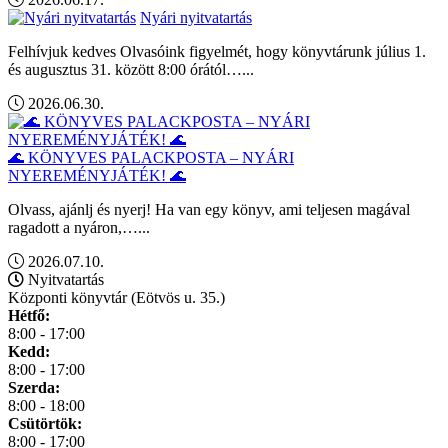
Nyári nyitvatartás
Felhívjuk kedves Olvasóink figyelmét, hogy könyvtárunk július 1.
és augusztus 31. között 8:00 órától…...
2026.06.30.
🌊 KÖNYVES PALACKPOSTA – NYÁRI
NYEREMÉNYJÁTÉK! 🌊
Olvass, ajánlj és nyerj! Ha van egy könyv, ami teljesen magával
ragadott a nyáron,…...
2026.07.10.
Nyitvatartás
Központi könyvtár (Eötvös u. 35.)
Hétfő:
8:00 - 17:00
Kedd:
8:00 - 17:00
Szerda:
8:00 - 18:00
Csütörtök:
8:00 - 17:00