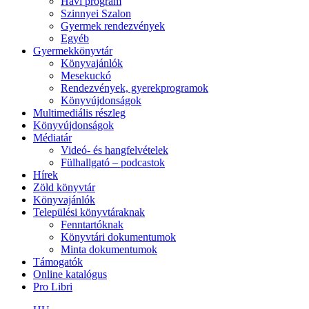
Havi program
Szinnyei Szalon
Gyermek rendezvények
Egyéb
Gyermekkönyvtár
Könyvajánlók
Mesekuckó
Rendezvények, gyerekprogramok
Könyvújdonságok
Multimediális részleg
Könyvújdonságok
Médiatár
Videó- és hangfelvételek
Fülhallgató – podcastok
Hírek
Zöld könyvtár
Könyvajánlók
Települési könyvtáraknak
Fenntartóknak
Könyvtári dokumentumok
Minta dokumentumok
Támogatók
Online katalógus
Pro Libri