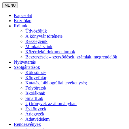
MENU
Kapcsolat
Kezdőlap
Rólunk
Üdvözöljük
A könyvtár története
Részlegeink
Munkatársaink
Közérdekű dokumentumok
Beszerzések – szerződések, számlák, megrendelők
Nyitvatartás
Szolgáltatások
Kölcsönzés
Könyvfutár
Kutatás, bibliográfiai tevékenység
Folyóiratok
Iskoláknak
SmartLab
Új könyvek az állományban
Évkönyvek
Árjegyzék
Adatvédelem
Rendezvények