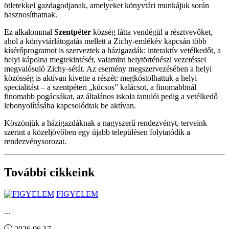
ötletekkel gazdagodjanak, amelyeket könyvtári munkájuk során
hasznosíthatnak.
Ez alkalommal
Szentpéter
község látta vendégül a résztvevőket,
ahol a könyvtárlátogatás mellett a Zichy-emlékév kapcsán több
kísérőprogramot is szerveztek a házigazdák: interaktív vetélkedőt, a
helyi kápolna megtekintését, valamint helytörténészi vezetéssel
megvalósuló Zichy-sétát. Az esemény megszervezésében a helyi
közösség is aktívan kivette a részét: megkóstolhattuk a helyi
specialitást – a szentpéteri „kúcsos” kalácsot, a finomabbnál
finomabb pogácsákat, az általános iskola tanulói pedig a vetélkedő
lebonyolításába kapcsolódtak be aktívan.
Köszönjük a házigazdáknak a nagyszerű rendezvényt, terveink
szerint a közeljövőben egy újabb településen folytatódik a
rendezvénysorozat.
További cikkeink
FIGYELEM
...
2026.06.17.