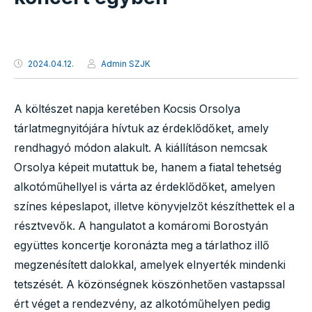
2024.04.12.
Admin SZJK
A költészet napja keretében Kocsis Orsolya
tárlatmegnyitójára hívtuk az érdeklődőket, amely
rendhagyó módon alakult. A kiállításon nemcsak
Orsolya képeit mutattuk be, hanem a fiatal tehetség
alkotóműhellyel is várta az érdeklődőket, amelyen
színes képeslapot, illetve könyvjelzőt készíthettek el a
résztvevők. A hangulatot a komáromi Borostyán
együttes koncertje koronázta meg a tárlathoz illő
megzenésített dalokkal, amelyek elnyerték mindenki
tetszését. A közönségnek köszönhetően vastapssal
ért véget a rendezvény, az alkotóműhelyen pedig