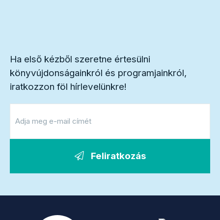
Ha első kézből szeretne értesülni
könyvújdonságainkról és programjainkról,
iratkozzon föl hírlevelünkre!
Feliratkozás