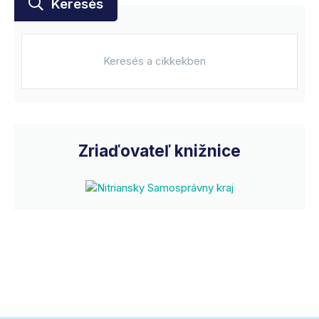
Keresés
Zriaďovateľ knižnice