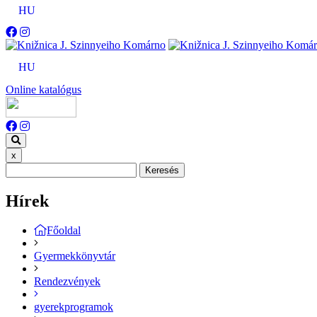
HU
HU
Online katalógus
x
Keresés
Hírek
Főoldal
Gyermekkönyvtár
Rendezvények
gyerekprogramok