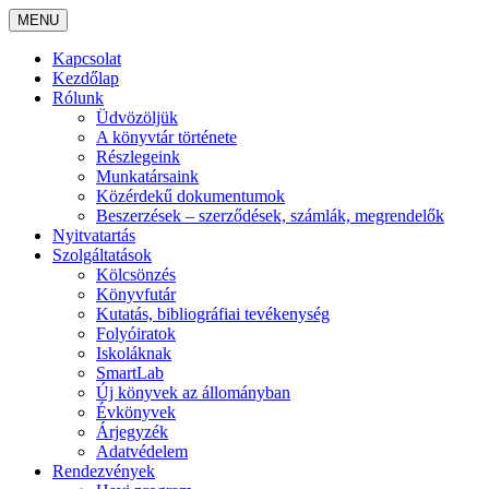
MENU
Kapcsolat
Kezdőlap
Rólunk
Üdvözöljük
A könyvtár története
Részlegeink
Munkatársaink
Közérdekű dokumentumok
Beszerzések – szerződések, számlák, megrendelők
Nyitvatartás
Szolgáltatások
Kölcsönzés
Könyvfutár
Kutatás, bibliográfiai tevékenység
Folyóiratok
Iskoláknak
SmartLab
Új könyvek az állományban
Évkönyvek
Árjegyzék
Adatvédelem
Rendezvények