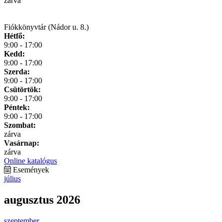
zárva
Fiókkönyvtár (Nádor u. 8.)
Hétfő:
9:00 - 17:00
Kedd:
9:00 - 17:00
Szerda:
9:00 - 17:00
Csütörtök:
9:00 - 17:00
Péntek:
9:00 - 17:00
Szombat:
zárva
Vasárnap:
zárva
Online katalógus
Események
július
augusztus 2026
szeptember