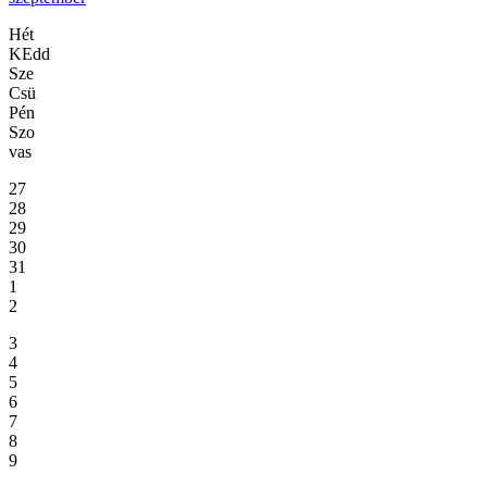
Hét
KEdd
Sze
Csü
Pén
Szo
vas
27
28
29
30
31
1
2
3
4
5
6
7
8
9