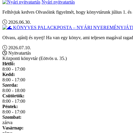
Nyári nyitvatartás
Felhívjuk kedves Olvasóink figyelmét, hogy könyvtárunk július 1. és 
2026.06.30.
Olvass, ajánlj és nyerj! Ha van egy könyv, ami teljesen magával ragad
2026.07.10.
Nyitvatartás
Központi könyvtár (Eötvös u. 35.)
Hétfő:
8:00 - 17:00
Kedd:
8:00 - 17:00
Szerda:
8:00 - 18:00
Csütörtök:
8:00 - 17:00
Péntek:
8:00 - 17:00
Szombat:
zárva
Vasárnap: