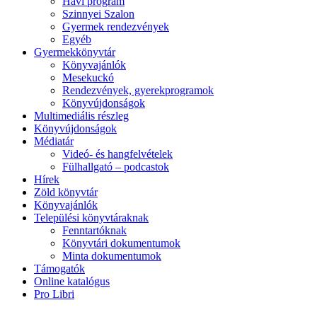
Havi program
Szinnyei Szalon
Gyermek rendezvények
Egyéb
Gyermekkönyvtár
Könyvajánlók
Mesekuckó
Rendezvények, gyerekprogramok
Könyvújdonságok
Multimediális részleg
Könyvújdonságok
Médiatár
Videó- és hangfelvételek
Fülhallgató – podcastok
Hírek
Zöld könyvtár
Könyvajánlók
Települési könyvtáraknak
Fenntartóknak
Könyvtári dokumentumok
Minta dokumentumok
Támogatók
Online katalógus
Pro Libri