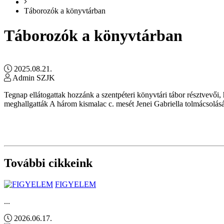
Táborozók a könyvtárban
Táborozók a könyvtárban
2025.08.21.
Admin SZJK
Tegnap ellátogattak hozzánk a szentpéteri könyvtári tábor résztvevő
meghallgatták A három kismalac c. mesét Jenei Gabriella tolmácsolásá
További cikkeink
FIGYELEM
...
2026.06.17.