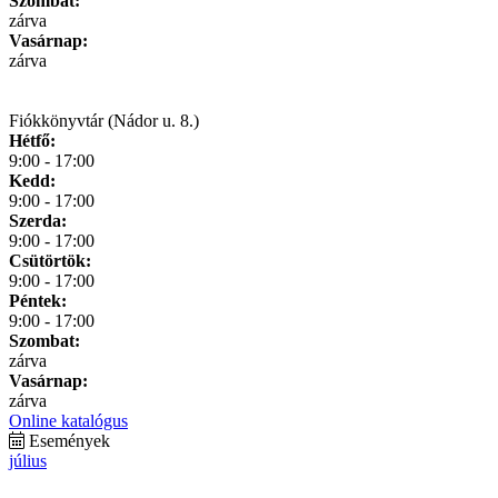
Szombat:
zárva
Vasárnap:
zárva
Fiókkönyvtár (Nádor u. 8.)
Hétfő:
9:00 - 17:00
Kedd:
9:00 - 17:00
Szerda:
9:00 - 17:00
Csütörtök:
9:00 - 17:00
Péntek:
9:00 - 17:00
Szombat:
zárva
Vasárnap:
zárva
Online katalógus
Események
július