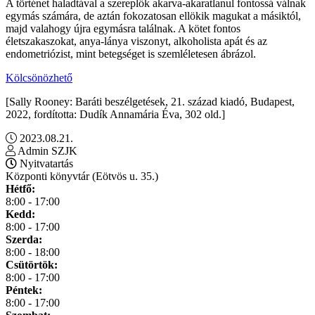
A történet haladtával a szereplők akarva-akaratlanul fontossá válnak
egymás számára, de aztán fokozatosan ellökik magukat a másiktól,
majd valahogy újra egymásra találnak. A kötet fontos
életszakaszokat, anya-lánya viszonyt, alkoholista apát és az
endometriózist, mint betegséget is szemléletesen ábrázol.
Kölcsönözhető
[Sally Rooney: Baráti beszélgetések, 21. század kiadó, Budapest,
2022, fordította: Dudík Annamária Éva, 302 old.]
2023.08.21.
Admin SZJK
Nyitvatartás
Központi könyvtár (Eötvös u. 35.)
Hétfő:
8:00 - 17:00
Kedd:
8:00 - 17:00
Szerda:
8:00 - 18:00
Csütörtök:
8:00 - 17:00
Péntek:
8:00 - 17:00