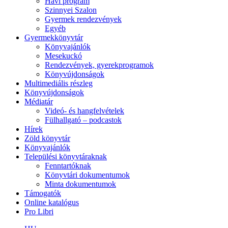
Havi program
Szinnyei Szalon
Gyermek rendezvények
Egyéb
Gyermekkönyvtár
Könyvajánlók
Mesekuckó
Rendezvények, gyerekprogramok
Könyvújdonságok
Multimediális részleg
Könyvújdonságok
Médiatár
Videó- és hangfelvételek
Fülhallgató – podcastok
Hírek
Zöld könyvtár
Könyvajánlók
Települési könyvtáraknak
Fenntartóknak
Könyvtári dokumentumok
Minta dokumentumok
Támogatók
Online katalógus
Pro Libri