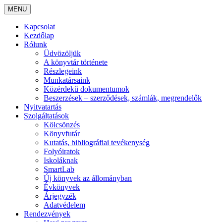
MENU
Kapcsolat
Kezdőlap
Rólunk
Üdvözöljük
A könyvtár története
Részlegeink
Munkatársaink
Közérdekű dokumentumok
Beszerzések – szerződések, számlák, megrendelők
Nyitvatartás
Szolgáltatások
Kölcsönzés
Könyvfutár
Kutatás, bibliográfiai tevékenység
Folyóiratok
Iskoláknak
SmartLab
Új könyvek az állományban
Évkönyvek
Árjegyzék
Adatvédelem
Rendezvények