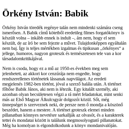
Örkény István: Babik
Örkény István töredék regénye talán nem mindenki számára cseng
ismerősen. A Babik című kötetből eredetileg filmes forgatókönyv is
készült volna – inkább ennek is indult –, ám nem, hogy el sem
készült, de az író be sem fejezte a művet. Tulajdonképpen egyáltalán
nem baj. Így is teljes mértékben izgalmas és tipikusan ,,örkényes“ a
jellege, humoros, nagyon groteszk és természetesen tele van a kor
társadalomkritikájával.
Nem
is csoda, hogy ez a mű az 1950-es években meg sem
jelenhetett, az akkori kor cenzúrája nem engedte, hogy
rendszerellenes történetek lássanak napvilágot. Az eredeti
megjelenés 1982-ben történt, jóval a szerző halála után. A történet
főhőse Babik János, aki nem is létezik. Egy kitalált személy, aki
azonban olyan becsületesen végzi a rá mért feladatokat, mint senki
más az Első Magyar Álkulcsgyár dolgozói közül. Sőt, még
ünnepséget is szerveznek neki, de persze nem ő mondja a köszönő
beszédet, hanem a mestere. A történet groteszk elemei minden
pillanatban könnyes nevetésre sarkallják az olvasót, és a karakterek
tettei és mondatai között is találunk megmosolyogtató pillanatokat.
Még ha komolyan is elgondolkodunk a könyv mondanivalóján.