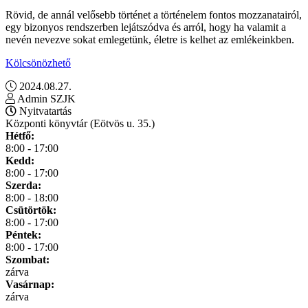
Rövid, de annál velősebb történet a történelem fontos mozzanatairól,
egy bizonyos rendszerben lejátszódva és arról, hogy ha valamit a
nevén nevezve sokat emlegetünk, életre is kelhet az emlékeinkben.
Kölcsönözhető
2024.08.27.
Admin SZJK
Nyitvatartás
Központi könyvtár (Eötvös u. 35.)
Hétfő:
8:00 - 17:00
Kedd:
8:00 - 17:00
Szerda:
8:00 - 18:00
Csütörtök:
8:00 - 17:00
Péntek:
8:00 - 17:00
Szombat:
zárva
Vasárnap:
zárva