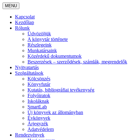
MENU
Kapcsolat
Kezdőlap
Rólunk
Üdvözöljük
A könyvtár története
Részlegeink
Munkatársaink
Közérdekű dokumentumok
Beszerzések – szerződések, számlák, megrendelők
Nyitvatartás
Szolgáltatások
Kölcsönzés
Könyvfutár
Kutatás, bibliográfiai tevékenység
Folyóiratok
Iskoláknak
SmartLab
Új könyvek az állományban
Évkönyvek
Árjegyzék
Adatvédelem
Rendezvények