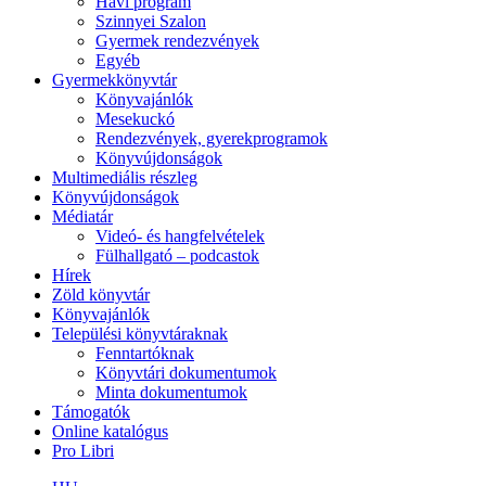
Havi program
Szinnyei Szalon
Gyermek rendezvények
Egyéb
Gyermekkönyvtár
Könyvajánlók
Mesekuckó
Rendezvények, gyerekprogramok
Könyvújdonságok
Multimediális részleg
Könyvújdonságok
Médiatár
Videó- és hangfelvételek
Fülhallgató – podcastok
Hírek
Zöld könyvtár
Könyvajánlók
Települési könyvtáraknak
Fenntartóknak
Könyvtári dokumentumok
Minta dokumentumok
Támogatók
Online katalógus
Pro Libri