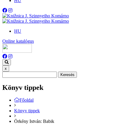
HU
HU
Online katalógus
x
Keresés
Könyv tippek
Főoldal
Könyv tippek
Örkény István: Babik