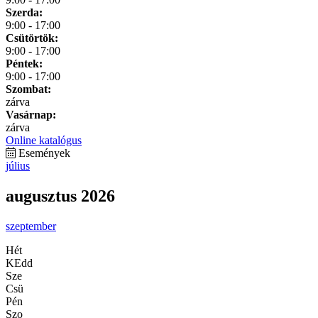
Szerda:
9:00 - 17:00
Csütörtök:
9:00 - 17:00
Péntek:
9:00 - 17:00
Szombat:
zárva
Vasárnap:
zárva
Online katalógus
Események
július
augusztus 2026
szeptember
Hét
KEdd
Sze
Csü
Pén
Szo