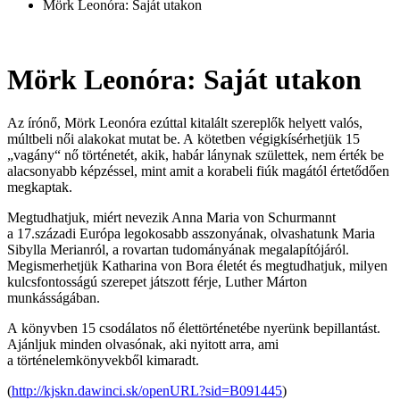
Mörk Leonóra: Saját utakon
Mörk Leonóra: Saját utakon
Az írónő, Mörk Leonóra ezúttal kitalált szereplők helyett valós,
múltbeli női alakokat mutat be. A kötetben végigkísérhetjük 15
„vagány“ nő történetét, akik, habár lánynak születtek, nem érték be
alacsonyabb képzéssel, mint amit a korabeli fiúk magától értetődően
megkaptak.
Megtudhatjuk, miért nevezik Anna Maria von Schurmannt
a 17.századi Európa legokosabb asszonyának, olvashatunk Maria
Sibylla Merianról, a rovartan tudományának megalapítójáról.
Megismerhetjük Katharina von Bora életét és megtudhatjuk, milyen
kulcsfontosságú szerepet játszott férje, Luther Márton
munkásságában.
A könyvben 15 csodálatos nő élettörténetébe nyerünk bepillantást.
Ajánljuk minden olvasónak, aki nyitott arra, ami
a történelemkönyvekből kimaradt.
(
http://kjskn.dawinci.sk/openURL?sid=B091445
)