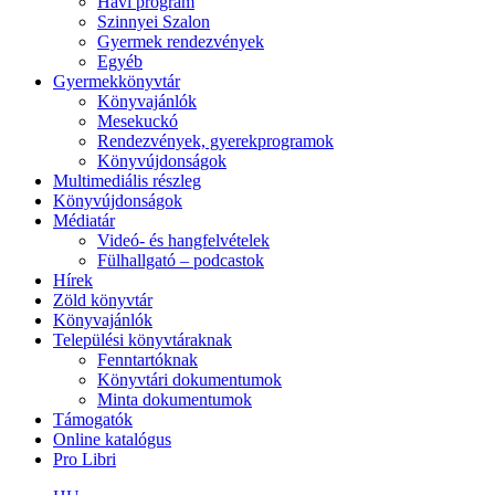
Havi program
Szinnyei Szalon
Gyermek rendezvények
Egyéb
Gyermekkönyvtár
Könyvajánlók
Mesekuckó
Rendezvények, gyerekprogramok
Könyvújdonságok
Multimediális részleg
Könyvújdonságok
Médiatár
Videó- és hangfelvételek
Fülhallgató – podcastok
Hírek
Zöld könyvtár
Könyvajánlók
Települési könyvtáraknak
Fenntartóknak
Könyvtári dokumentumok
Minta dokumentumok
Támogatók
Online katalógus
Pro Libri