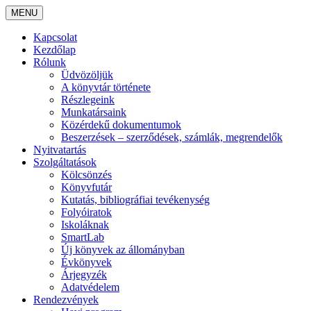
MENU
Kapcsolat
Kezdőlap
Rólunk
Üdvözöljük
A könyvtár története
Részlegeink
Munkatársaink
Közérdekű dokumentumok
Beszerzések – szerződések, számlák, megrendelők
Nyitvatartás
Szolgáltatások
Kölcsönzés
Könyvfutár
Kutatás, bibliográfiai tevékenység
Folyóiratok
Iskoláknak
SmartLab
Új könyvek az állományban
Évkönyvek
Árjegyzék
Adatvédelem
Rendezvények