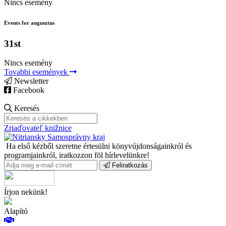
Nincs esemény
Events for augusztus
31st
Nincs esemény
Tovabbi események
Newsletter
Facebook
Keresés
Zriaďovateľ knižnice
Ha első kézből szeretne értesülni könyvújdonságainkról és
programjainkról, iratkozzon föl hírlevelünkre!
Feliratkozás
Írjon nekünk!
Alapító