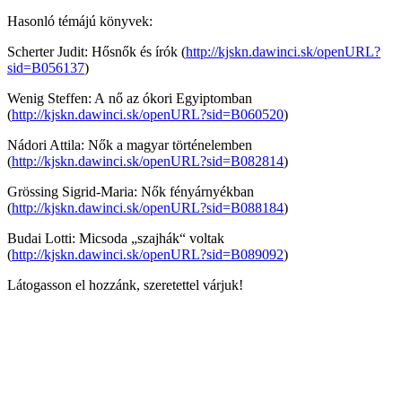
Hasonló témájú könyvek:
Scherter Judit: Hősnők és írók (
http://kjskn.dawinci.sk/openURL?
sid=B056137
)
Wenig Steffen: A nő az ókori Egyiptomban
(
http://kjskn.dawinci.sk/openURL?sid=B060520
)
Nádori Attila: Nők a magyar történelemben
(
http://kjskn.dawinci.sk/openURL?sid=B082814
)
Grössing Sigrid-Maria: Nők fényárnyékban
(
http://kjskn.dawinci.sk/openURL?sid=B088184
)
Budai Lotti: Micsoda „szajhák“ voltak
(
http://kjskn.dawinci.sk/openURL?sid=B089092
)
Látogasson el hozzánk, szeretettel várjuk!