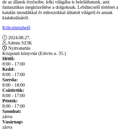
de az állatok érzéseibe, lelki világába is beleláthatunk, ami
fantasztikus megközelítése a dolgoknak. Lebilincselő történet a
katalán mondákkal és mítoszokkal átitatott világról és annak
kialakulásáról.
Kölcsönözhető
2024.08.27.
Admin SZJK
Nyitvatartás
Központi könyvtár (Eötvös u. 35.)
Hétfő:
8:00 - 17:00
Kedd:
8:00 - 17:00
Szerda:
8:00 - 18:00
Csütörtök:
8:00 - 17:00
Péntek:
8:00 - 17:00
Szombat:
zárva
Vasárnap:
zárva