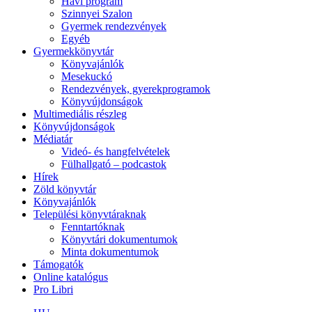
Havi program
Szinnyei Szalon
Gyermek rendezvények
Egyéb
Gyermekkönyvtár
Könyvajánlók
Mesekuckó
Rendezvények, gyerekprogramok
Könyvújdonságok
Multimediális részleg
Könyvújdonságok
Médiatár
Videó- és hangfelvételek
Fülhallgató – podcastok
Hírek
Zöld könyvtár
Könyvajánlók
Települési könyvtáraknak
Fenntartóknak
Könyvtári dokumentumok
Minta dokumentumok
Támogatók
Online katalógus
Pro Libri