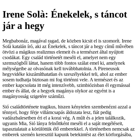
Irene Solà: Énekelek, s táncot
jár a hegy
Megbabonáz, magával ragad, de közben kicsit el is szomorít. Irene
Solà katalán író, aki az Énekelek, s táncot jár a hegy című művében
ötvözi a mágikus realizmus elemeit és a természet által nyújtott
csodákat. Egy család történetét meséli el, amelyet nem egy
szemszögből láttat, hanem több fontos szálat emel ki, amelynek
mélységeibe az olvasónak kell továbbhatolnia. A Pireneusok
hegyvidéke kiszámíthatatlan és
szeszélyekkel teli, ahol az ember
sosem tudhatja biztosan mi fog történni vele. A természet és az
ember kapcsolata itt még intenzívebb, szimbiózisban él egymással
ember és állat, de a hegyek magánya olykor az egyént is a
magányosság szigetére száműzi.
Sió családtörténete tragikus, hiszen kénytelen szembenézni azzal a
ténnyel, hogy férje villámcsapás áldozata lesz, fiát pedig
vadászbalesetben éri el a korai vég. A múlt és a jelen találkozik,
ugyanis Mia, Sió lánya felnőttként meséli el a saját megéléseit,
tapasztalatait a körülöttük élő emberekkel. A történetben nemcsak az
emberek szemén keresztül kapunk betekintést az élet körforgásába,