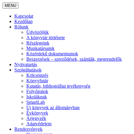
MENU
Kapcsolat
Kezdőlap
Rólunk
Üdvözöljük
A könyvtár története
Részlegeink
Munkatársaink
Közérdekű dokumentumok
Beszerzések – szerződések, számlák, megrendelők
Nyitvatartás
Szolgáltatások
Kölcsönzés
Könyvfutár
Kutatás, bibliográfiai tevékenység
Folyóiratok
Iskoláknak
SmartLab
Új könyvek az állományban
Évkönyvek
Árjegyzék
Adatvédelem
Rendezvények