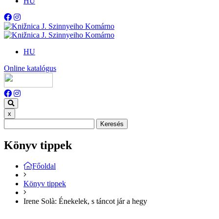
HU
HU
Online katalógus
x
Keresés
Könyv tippek
Főoldal
Könyv tippek
Irene Solà: Énekelek, s táncot jár a hegy