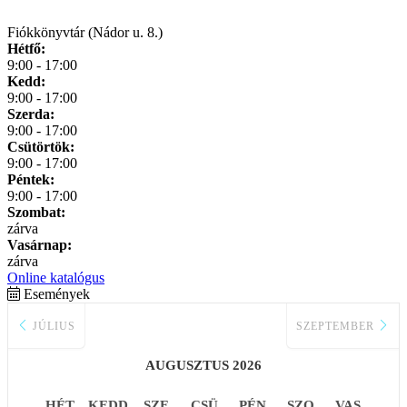
Fiókkönyvtár (Nádor u. 8.)
Hétfő:
9:00 - 17:00
Kedd:
9:00 - 17:00
Szerda:
9:00 - 17:00
Csütörtök:
9:00 - 17:00
Péntek:
9:00 - 17:00
Szombat:
zárva
Vasárnap:
zárva
Online katalógus
Események
JÚLIUS
SZEPTEMBER
AUGUSZTUS 2026
HÉT
KEDD
SZE
CSÜ
PÉN
SZO
VAS