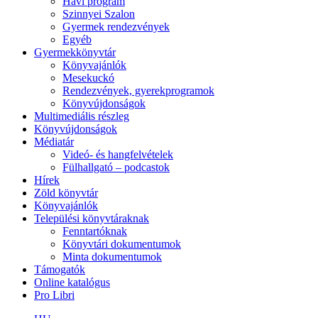
Havi program
Szinnyei Szalon
Gyermek rendezvények
Egyéb
Gyermekkönyvtár
Könyvajánlók
Mesekuckó
Rendezvények, gyerekprogramok
Könyvújdonságok
Multimediális részleg
Könyvújdonságok
Médiatár
Videó- és hangfelvételek
Fülhallgató – podcastok
Hírek
Zöld könyvtár
Könyvajánlók
Települési könyvtáraknak
Fenntartóknak
Könyvtári dokumentumok
Minta dokumentumok
Támogatók
Online katalógus
Pro Libri