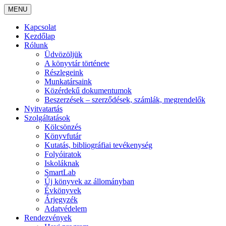
MENU
Kapcsolat
Kezdőlap
Rólunk
Üdvözöljük
A könyvtár története
Részlegeink
Munkatársaink
Közérdekű dokumentumok
Beszerzések – szerződések, számlák, megrendelők
Nyitvatartás
Szolgáltatások
Kölcsönzés
Könyvfutár
Kutatás, bibliográfiai tevékenység
Folyóiratok
Iskoláknak
SmartLab
Új könyvek az állományban
Évkönyvek
Árjegyzék
Adatvédelem
Rendezvények