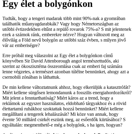
Egy élet a bolygónkon
Tudták, hogy a tengeri madarak több mint 90%-nak a gyomrában
találhatók műanyagdarabkák? Vagy hogy Németországban az
utóbbi évtizedekben eltűnt a repülő rovarok 75%-a? S mit jelentenek
ezek a számok ránk, emberekre nézve? Hogyan változott meg az
élővilág a Föld nevű bolygón az utóbbi száz évben, s milyen jövő
vár az emberiségre?
Erre próbál meg válaszolni az Egy élet a bolygónkon című
könyvében Sir David Attenborough angol természettudós, aki
szerint az ökoszisztéma összeomlása csak az emberi faj számára
lenne végzetes, a természet azonban túlélne bennünket, ahogy azt a
csernobili zónában is láthattuk.
De min kellene változtatnunk ahhoz, hogy elkerüljük a katasztrófát?
Miért kellene sürgősen lemondanunk a fosszilis energiahordozókról?
Mit jelent a fenntarthatóság? Miért káros az a trend, hogy a
reklámok az egyszer használatos, eldobható tárgyakhoz és a rövid
élettartamú ruhákhoz szoktattak hozzá bennünket? Miért kellene
megállítani a tengerek lehalászását? Mi köze van annak, hogy
évente 50 milliárd csirkét eszünk meg, az esőerdők kiirtásához? S
egyáltalán: megmenthető-e még a bolygónk, s ha igen, hogyan?