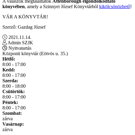
A válaszok megtalálhatók
Attenborough elgondolkodtató
könyvében
, amely a Szinnyei József Könyvtárból
kikölcsönözhető
!
VÁR A KÖNYVTÁR!
Szerző: Gazdag József
2021.11.14.
Admin SZJK
Nyitvatartás
Központi könyvtár (Eötvös u. 35.)
Hétfő:
8:00 - 17:00
Kedd:
8:00 - 17:00
Szerda:
8:00 - 18:00
Csütörtök:
8:00 - 17:00
Péntek:
8:00 - 17:00
Szombat:
zárva
Vasárnap:
zárva