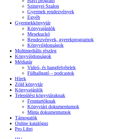
Havi program
Szinnyei Szalon
Gyermek rendezvények
Egyéb
Gyermekkönyvtár
Könyvajánlók
Mesekuckó
Rendezvények, gyerekprogramok
Könyvújdonságok
Multimediális részleg
Könyvújdonságok
Médiatár
Videó- és hangfelvételek
Fülhallgató – podcastok
Hírek
Zöld könyvtár
Könyvajánlók
Települési könyvtáraknak
Fenntartóknak
Könyvtári dokumentumok
Minta dokumentumok
Támogatók
Online katalógus
Pro Libri