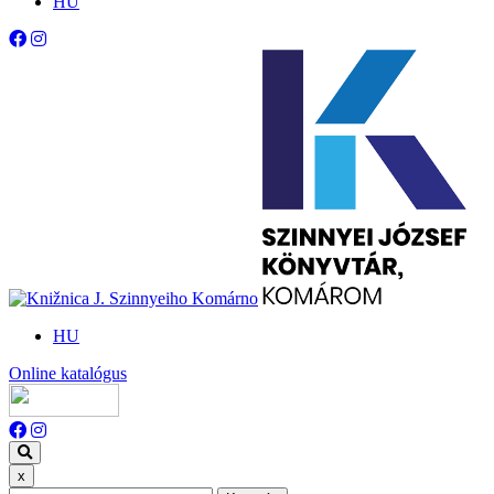
HU
HU
Online katalógus
x