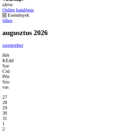
zárva
Online katalógus
Események
július
augusztus 2026
szeptember
Hét
KEdd
Sze
Csü
Pén
Szo
vas
27
28
29
30
31
1
2