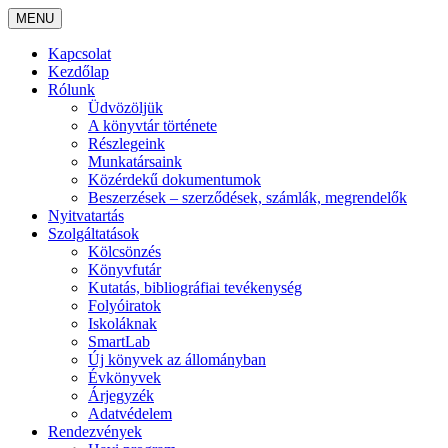
MENU
Kapcsolat
Kezdőlap
Rólunk
Üdvözöljük
A könyvtár története
Részlegeink
Munkatársaink
Közérdekű dokumentumok
Beszerzések – szerződések, számlák, megrendelők
Nyitvatartás
Szolgáltatások
Kölcsönzés
Könyvfutár
Kutatás, bibliográfiai tevékenység
Folyóiratok
Iskoláknak
SmartLab
Új könyvek az állományban
Évkönyvek
Árjegyzék
Adatvédelem
Rendezvények