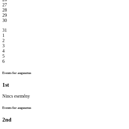
27
28
29
30
31
1
2
3
4
5
6
Events for augusztus
1st
Nincs esemény
Events for augusztus
2nd