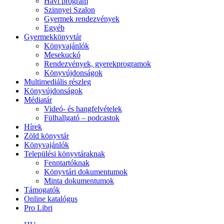
Havi program
Szinnyei Szalon
Gyermek rendezvények
Egyéb
Gyermekkönyvtár
Könyvajánlók
Mesekuckó
Rendezvények, gyerekprogramok
Könyvújdonságok
Multimediális részleg
Könyvújdonságok
Médiatár
Videó- és hangfelvételek
Fülhallgató – podcastok
Hírek
Zöld könyvtár
Könyvajánlók
Települési könyvtáraknak
Fenntartóknak
Könyvtári dokumentumok
Minta dokumentumok
Támogatók
Online katalógus
Pro Libri