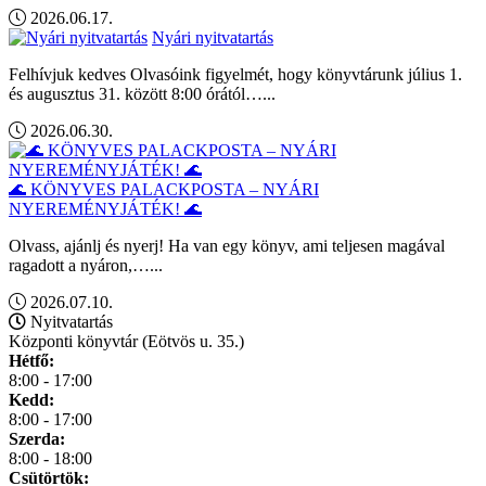
2026.06.17.
Nyári nyitvatartás
Felhívjuk kedves Olvasóink figyelmét, hogy könyvtárunk július 1.
és augusztus 31. között 8:00 órától…...
2026.06.30.
🌊 KÖNYVES PALACKPOSTA – NYÁRI
NYEREMÉNYJÁTÉK! 🌊
Olvass, ajánlj és nyerj! Ha van egy könyv, ami teljesen magával
ragadott a nyáron,…...
2026.07.10.
Nyitvatartás
Központi könyvtár (Eötvös u. 35.)
Hétfő:
8:00 - 17:00
Kedd:
8:00 - 17:00
Szerda:
8:00 - 18:00
Csütörtök: