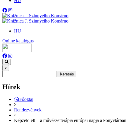
HU
HU
Online katalógus
x
Keresés
Hírek
Főoldal
Rendezvények
Képzeld el! – a művészetterápia európai napja a könyvtárban