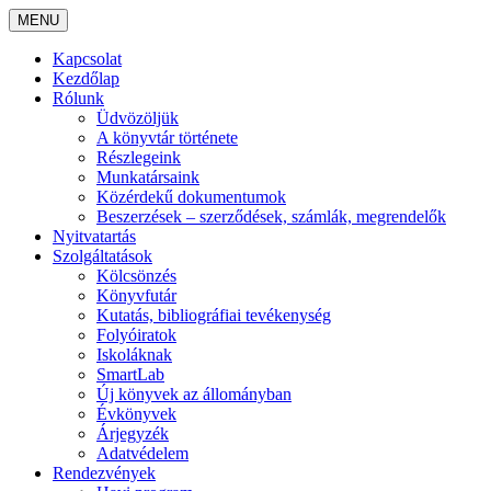
MENU
Kapcsolat
Kezdőlap
Rólunk
Üdvözöljük
A könyvtár története
Részlegeink
Munkatársaink
Közérdekű dokumentumok
Beszerzések – szerződések, számlák, megrendelők
Nyitvatartás
Szolgáltatások
Kölcsönzés
Könyvfutár
Kutatás, bibliográfiai tevékenység
Folyóiratok
Iskoláknak
SmartLab
Új könyvek az állományban
Évkönyvek
Árjegyzék
Adatvédelem
Rendezvények