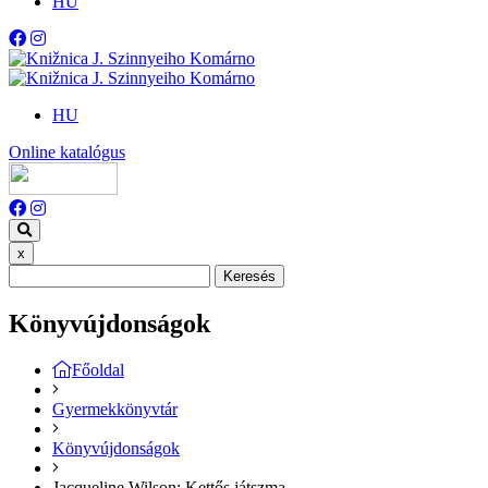
HU
HU
Online katalógus
x
Keresés
Könyvújdonságok
Főoldal
Gyermekkönyvtár
Könyvújdonságok
Jacqueline Wilson: Kettős ​játszma