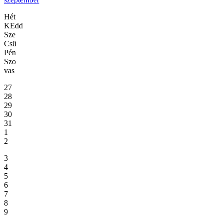
Hét
KEdd
Sze
Csü
Pén
Szo
vas
27
28
29
30
31
1
2
3
4
5
6
7
8
9