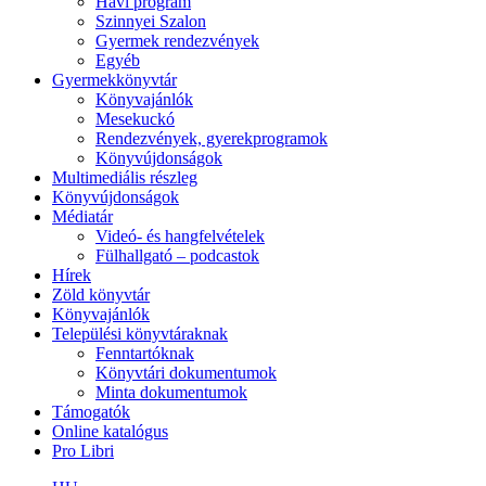
Havi program
Szinnyei Szalon
Gyermek rendezvények
Egyéb
Gyermekkönyvtár
Könyvajánlók
Mesekuckó
Rendezvények, gyerekprogramok
Könyvújdonságok
Multimediális részleg
Könyvújdonságok
Médiatár
Videó- és hangfelvételek
Fülhallgató – podcastok
Hírek
Zöld könyvtár
Könyvajánlók
Települési könyvtáraknak
Fenntartóknak
Könyvtári dokumentumok
Minta dokumentumok
Támogatók
Online katalógus
Pro Libri