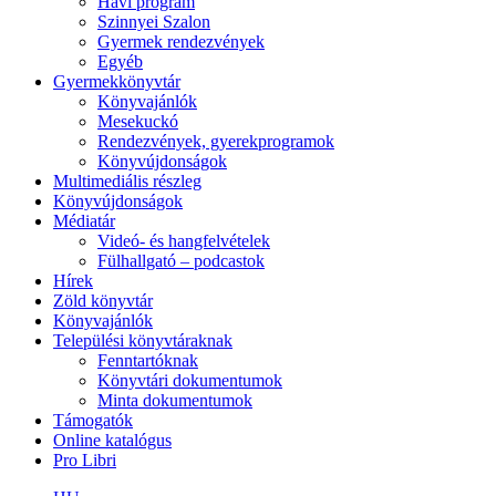
Havi program
Szinnyei Szalon
Gyermek rendezvények
Egyéb
Gyermekkönyvtár
Könyvajánlók
Mesekuckó
Rendezvények, gyerekprogramok
Könyvújdonságok
Multimediális részleg
Könyvújdonságok
Médiatár
Videó- és hangfelvételek
Fülhallgató – podcastok
Hírek
Zöld könyvtár
Könyvajánlók
Települési könyvtáraknak
Fenntartóknak
Könyvtári dokumentumok
Minta dokumentumok
Támogatók
Online katalógus
Pro Libri