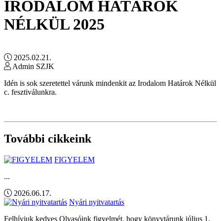
IRODALOM HATÁROK
NÉLKÜL 2025
2025.02.21.
Admin SZJK
Idén is sok szeretettel várunk mindenkit az Irodalom Határok Nélkül
c. fesztiválunkra.
További cikkeink
FIGYELEM
...
2026.06.17.
Nyári nyitvatartás
Felhívjuk kedves Olvasóink figyelmét, hogy könyvtárunk július 1.