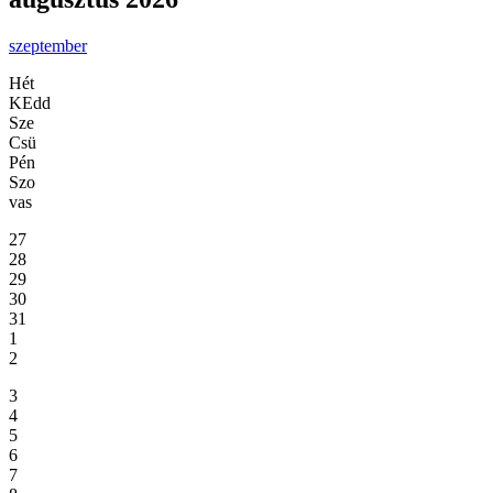
szeptember
Hét
KEdd
Sze
Csü
Pén
Szo
vas
27
28
29
30
31
1
2
3
4
5
6
7