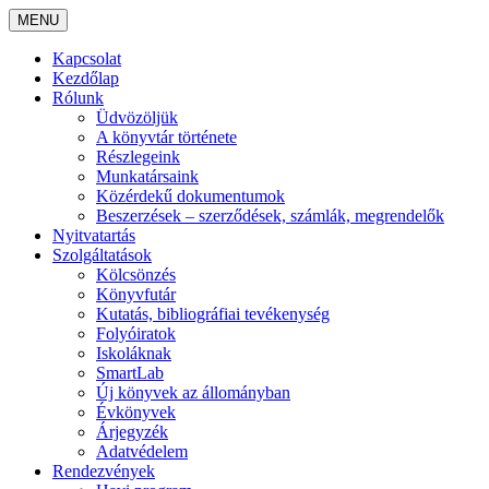
MENU
Kapcsolat
Kezdőlap
Rólunk
Üdvözöljük
A könyvtár története
Részlegeink
Munkatársaink
Közérdekű dokumentumok
Beszerzések – szerződések, számlák, megrendelők
Nyitvatartás
Szolgáltatások
Kölcsönzés
Könyvfutár
Kutatás, bibliográfiai tevékenység
Folyóiratok
Iskoláknak
SmartLab
Új könyvek az állományban
Évkönyvek
Árjegyzék
Adatvédelem
Rendezvények