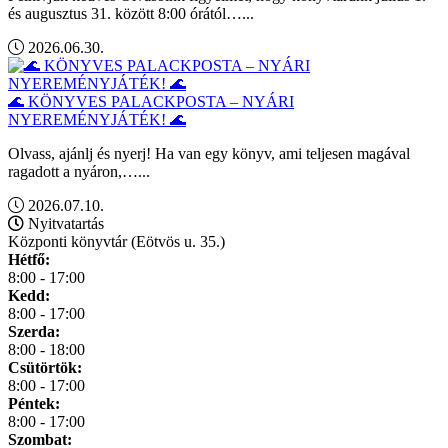
és augusztus 31. között 8:00 órától…...
2026.06.30.
🌊 KÖNYVES PALACKPOSTA – NYÁRI
NYEREMÉNYJÁTÉK! 🌊
Olvass, ajánlj és nyerj! Ha van egy könyv, ami teljesen magával
ragadott a nyáron,…...
2026.07.10.
Nyitvatartás
Központi könyvtár (Eötvös u. 35.)
Hétfő:
8:00 - 17:00
Kedd:
8:00 - 17:00
Szerda:
8:00 - 18:00
Csütörtök:
8:00 - 17:00
Péntek:
8:00 - 17:00
Szombat: