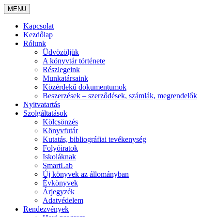
MENU
Kapcsolat
Kezdőlap
Rólunk
Üdvözöljük
A könyvtár története
Részlegeink
Munkatársaink
Közérdekű dokumentumok
Beszerzések – szerződések, számlák, megrendelők
Nyitvatartás
Szolgáltatások
Kölcsönzés
Könyvfutár
Kutatás, bibliográfiai tevékenység
Folyóiratok
Iskoláknak
SmartLab
Új könyvek az állományban
Évkönyvek
Árjegyzék
Adatvédelem
Rendezvények