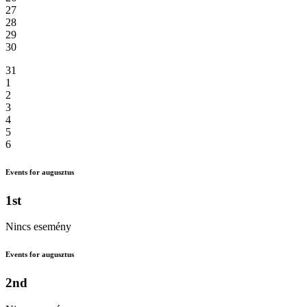
27
28
29
30
31
1
2
3
4
5
6
Events for augusztus
1st
Nincs esemény
Events for augusztus
2nd