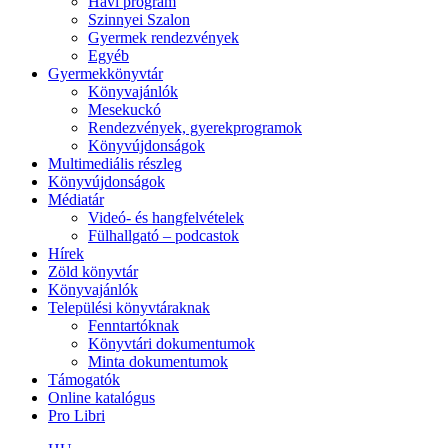
Havi program
Szinnyei Szalon
Gyermek rendezvények
Egyéb
Gyermekkönyvtár
Könyvajánlók
Mesekuckó
Rendezvények, gyerekprogramok
Könyvújdonságok
Multimediális részleg
Könyvújdonságok
Médiatár
Videó- és hangfelvételek
Fülhallgató – podcastok
Hírek
Zöld könyvtár
Könyvajánlók
Települési könyvtáraknak
Fenntartóknak
Könyvtári dokumentumok
Minta dokumentumok
Támogatók
Online katalógus
Pro Libri