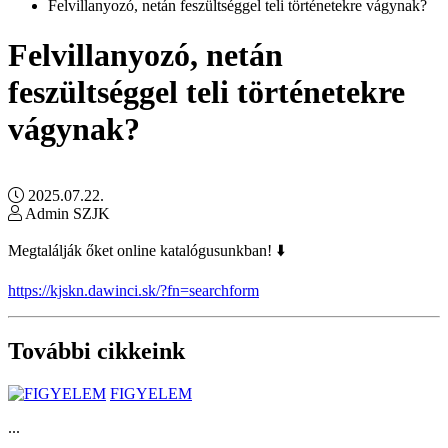
Felvillanyozó, netán feszültséggel teli történetekre vágynak?
Felvillanyozó, netán
feszültséggel teli történetekre
vágynak?
2025.07.22.
Admin SZJK
Megtalálják őket online katalógusunkban! ⬇️
https://kjskn.dawinci.sk/?fn=searchform
További cikkeink
FIGYELEM
...