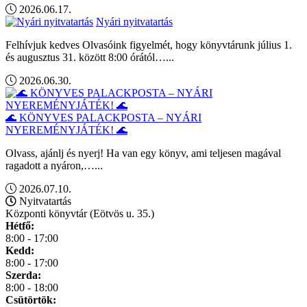
2026.06.17.
Nyári nyitvatartás
Felhívjuk kedves Olvasóink figyelmét, hogy könyvtárunk július 1.
és augusztus 31. között 8:00 órától…...
2026.06.30.
🌊 KÖNYVES PALACKPOSTA – NYÁRI
NYEREMÉNYJÁTÉK! 🌊
Olvass, ajánlj és nyerj! Ha van egy könyv, ami teljesen magával
ragadott a nyáron,…...
2026.07.10.
Nyitvatartás
Központi könyvtár (Eötvös u. 35.)
Hétfő:
8:00 - 17:00
Kedd:
8:00 - 17:00
Szerda:
8:00 - 18:00
Csütörtök: