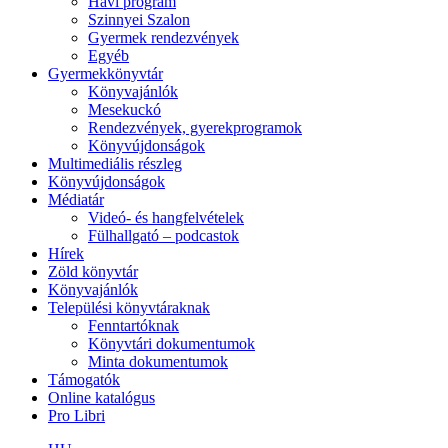
Havi program
Szinnyei Szalon
Gyermek rendezvények
Egyéb
Gyermekkönyvtár
Könyvajánlók
Mesekuckó
Rendezvények, gyerekprogramok
Könyvújdonságok
Multimediális részleg
Könyvújdonságok
Médiatár
Videó- és hangfelvételek
Fülhallgató – podcastok
Hírek
Zöld könyvtár
Könyvajánlók
Települési könyvtáraknak
Fenntartóknak
Könyvtári dokumentumok
Minta dokumentumok
Támogatók
Online katalógus
Pro Libri