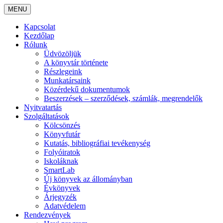
MENU
Kapcsolat
Kezdőlap
Rólunk
Üdvözöljük
A könyvtár története
Részlegeink
Munkatársaink
Közérdekű dokumentumok
Beszerzések – szerződések, számlák, megrendelők
Nyitvatartás
Szolgáltatások
Kölcsönzés
Könyvfutár
Kutatás, bibliográfiai tevékenység
Folyóiratok
Iskoláknak
SmartLab
Új könyvek az állományban
Évkönyvek
Árjegyzék
Adatvédelem
Rendezvények