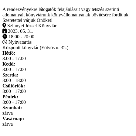
A rendezvényekre látogatók felajánlásait vagy tetszés szerinti
adományait könyvtárunk könyvállományának bővítésére fordítjuk.
Szeretettel várjuk Önöket!
Szinnyei József Könyvtár
2023. 05. 31.
18:00 - 20:00
Nyitvatartás
Központi könyvtár (Eötvös u. 35.)
Hétfő:
8:00 - 17:00
Kedd:
8:00 - 17:00
Szerda:
8:00 - 18:00
Csütörtök:
8:00 - 17:00
Péntek:
8:00 - 17:00
Szombat:
zárva
Vasárnap:
zárva