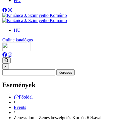
HU
HU
Online katalógus
x
Keresés
Események
Főoldal
Events
Zeneszalon – Zenés beszélgetés Korpás Rékával