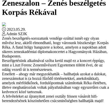
Zeneszalon – Zenés beszélgetés
Korpás Rékával
2023.05.29.
Admin SZJK
Zenés beszélgetés-sorozatunk vendége ezúttal ismét egy olyan
művész lesz, akiről elmondható, hogy városunk büszkesége: Korpás
Réka. A fiatal hölgy hangszere a koboz, amelyen a napokban adott
sikeres zeneakadémiai diplomakoncertet a Hagyományok Házában,
Budapesten.
Beszélgetésünk alkalmával szóba kerül majd ez a koncert éppúgy,
mint a Liszt Ferenc Zeneművészeti Egyetemen töltött évei, de az
odáig vezető út is természetesen.
Emellett – ahogy már megszokhatták – hallhatjuk azokat a dalokat,
zeneszámokat is (a hozzá fűződő történetekkel, anekdotákkal),
amelyek mérföldkőnek, fordulópontnak számítottak Réka életében,
illetve meghatározóak voltak pályafutásában vagy egyszerűen csak a
kedvencei közé tartoznak.
A felvételeket az újranyitott zenei osztály frissen vásárolt hifi-
berendezésének köszönhetően csúcsminőségben hallhatják majd!