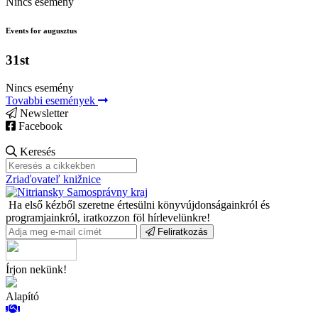
Nincs esemény
Events for augusztus
31st
Nincs esemény
Tovabbi események
Newsletter
Facebook
Keresés
Zriaďovateľ knižnice
Ha első kézből szeretne értesülni könyvújdonságainkról és
programjainkról, iratkozzon föl hírlevelünkre!
Feliratkozás
Írjon nekünk!
Alapító