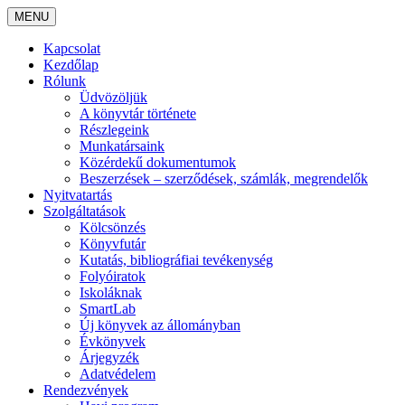
MENU
Kapcsolat
Kezdőlap
Rólunk
Üdvözöljük
A könyvtár története
Részlegeink
Munkatársaink
Közérdekű dokumentumok
Beszerzések – szerződések, számlák, megrendelők
Nyitvatartás
Szolgáltatások
Kölcsönzés
Könyvfutár
Kutatás, bibliográfiai tevékenység
Folyóiratok
Iskoláknak
SmartLab
Új könyvek az állományban
Évkönyvek
Árjegyzék
Adatvédelem
Rendezvények