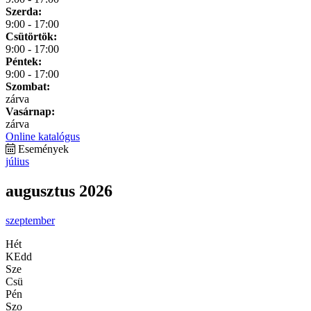
Szerda:
9:00 - 17:00
Csütörtök:
9:00 - 17:00
Péntek:
9:00 - 17:00
Szombat:
zárva
Vasárnap:
zárva
Online katalógus
Események
július
augusztus 2026
szeptember
Hét
KEdd
Sze
Csü
Pén
Szo