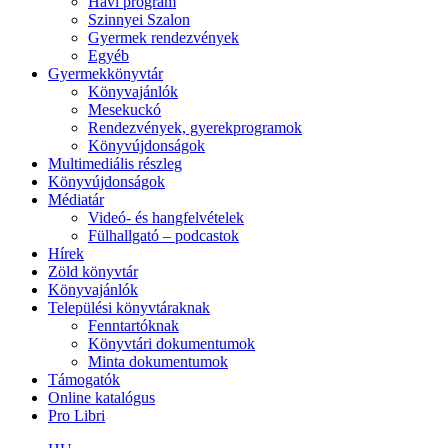
Havi program
Szinnyei Szalon
Gyermek rendezvények
Egyéb
Gyermekkönyvtár
Könyvajánlók
Mesekuckó
Rendezvények, gyerekprogramok
Könyvújdonságok
Multimediális részleg
Könyvújdonságok
Médiatár
Videó- és hangfelvételek
Fülhallgató – podcastok
Hírek
Zöld könyvtár
Könyvajánlók
Települési könyvtáraknak
Fenntartóknak
Könyvtári dokumentumok
Minta dokumentumok
Támogatók
Online katalógus
Pro Libri