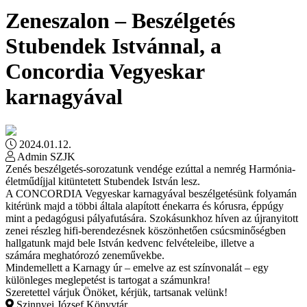
Zeneszalon – Beszélgetés
Stubendek Istvánnal, a
Concordia Vegyeskar
karnagyával
2024.01.12.
Admin SZJK
Zenés beszélgetés-sorozatunk vendége ezúttal a nemrég Harmónia-
életműdíjjal kitüntetett Stubendek István lesz.
A CONCORDIA Vegyeskar karnagyával beszélgetésünk folyamán
kitérünk majd a többi általa alapított énekarra és kórusra, éppúgy
mint a pedagógusi pályafutására. Szokásunkhoz híven az újranyitott
zenei részleg hifi-berendezésnek köszönhetően csúcsminőségben
hallgatunk majd bele István kedvenc felvételeibe, illetve a
számára meghatórozó zeneművekbe.
Mindemellett a Karnagy úr – emelve az est színvonalát – egy
különleges meglepetést is tartogat a számunkra!
Szeretettel várjuk Önöket, kérjük, tartsanak velünk!
Szinnyei József Könyvtár