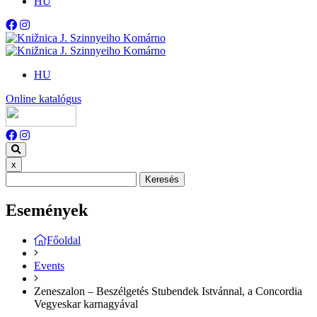
HU
HU
Online katalógus
x
Keresés
Események
Főoldal
Events
Zeneszalon – Beszélgetés Stubendek Istvánnal, a Concordia
Vegyeskar karnagyával