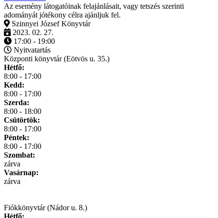
Az esemény látogatóinak felajánlásait, vagy tetszés szerinti
adományát jótékony célra ajánljuk fel.
Szinnyei József Könyvtár
2023. 02. 27.
17:00 - 19:00
Nyitvatartás
Központi könyvtár (Eötvös u. 35.)
Hétfő:
8:00 - 17:00
Kedd:
8:00 - 17:00
Szerda:
8:00 - 18:00
Csütörtök:
8:00 - 17:00
Péntek:
8:00 - 17:00
Szombat:
zárva
Vasárnap:
zárva
Fiókkönyvtár (Nádor u. 8.)
Hétfő: