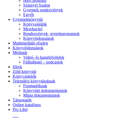
Havi program
Szinnyei Szalon
Gyermek rendezvények
Egyéb
Gyermekkönyvtár
Könyvajánlók
Mesekuckó
Rendezvények, gyerekprogramok
Könyvújdonságok
Multimediális részleg
Könyvújdonságok
Médiatár
Videó- és hangfelvételek
Fülhallgató – podcastok
Hírek
Zöld könyvtár
Könyvajánlók
Települési könyvtáraknak
Fenntartóknak
Könyvtári dokumentumok
Minta dokumentumok
Támogatók
Online katalógus
Pro Libri