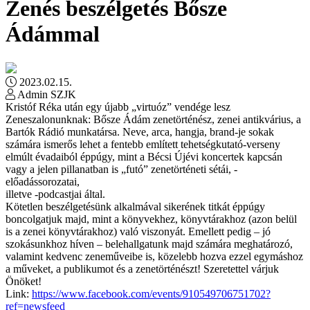
Zenés beszélgetés Bősze
Ádámmal
2023.02.15.
Admin SZJK
Kristóf Réka után egy újabb „virtuóz” vendége lesz
Zeneszalonunknak: Bősze Ádám zenetörténész, zenei antikvárius, a
Bartók Rádió munkatársa. Neve, arca, hangja, brand-je sokak
számára ismerős lehet a fentebb említett tehetségkutató-verseny
elmúlt évadaiból éppúgy, mint a Bécsi Újévi koncertek kapcsán
vagy a jelen pillanatban is „futó” zenetörténeti sétái, -
előadássorozatai,
illetve -podcastjai által.
Kötetlen beszélgetésünk alkalmával sikerének titkát éppúgy
boncolgatjuk majd, mint a könyvekhez, könyvtárakhoz (azon belül
is a zenei könyvtárakhoz) való viszonyát. Emellett pedig – jó
szokásunkhoz híven – belehallgatunk majd számára meghatározó,
valamint kedvenc zeneműveibe is, közelebb hozva ezzel egymáshoz
a műveket, a publikumot és a zenetörténészt! Szeretettel várjuk
Önöket!
Link:
https://www.facebook.com/events/910549706751702?
ref=newsfeed