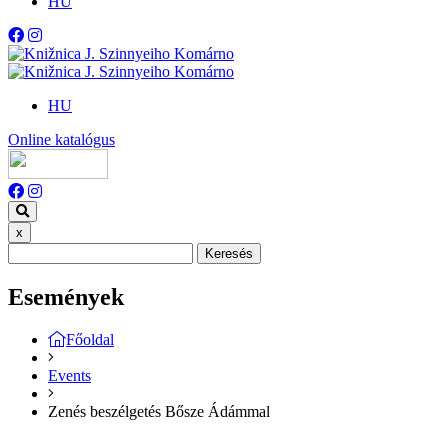
HU
HU
Online katalógus
x
Keresés
Események
Főoldal
Events
Zenés beszélgetés Bősze Ádámmal