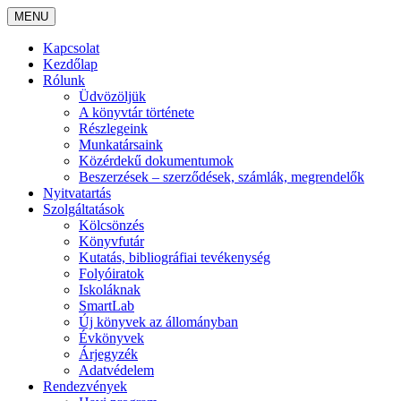
MENU
Kapcsolat
Kezdőlap
Rólunk
Üdvözöljük
A könyvtár története
Részlegeink
Munkatársaink
Közérdekű dokumentumok
Beszerzések – szerződések, számlák, megrendelők
Nyitvatartás
Szolgáltatások
Kölcsönzés
Könyvfutár
Kutatás, bibliográfiai tevékenység
Folyóiratok
Iskoláknak
SmartLab
Új könyvek az állományban
Évkönyvek
Árjegyzék
Adatvédelem
Rendezvények