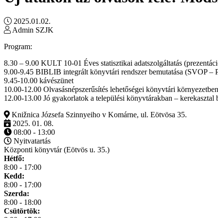
2025.01.02.
Admin SZJK
Program:
8.30 – 9.00 KULT 10-01 Éves statisztikai adatszolgáltatás (prezentá
9.00-9.45 BIBLIB integrált könyvtári rendszer bemutatása (SVOP – 
9.45-10.00 kávészünet
10.00-12.00 Olvasásnépszerűsítés lehetőségei könyvtári környezetbe
12.00-13.00 Jó gyakorlatok a települési könyvtárakban – kerekasztal
Knižnica Józsefa Szinnyeiho v Komárne, ul. Eötvösa 35.
2025. 01. 08.
08:00 - 13:00
Nyitvatartás
Központi könyvtár (Eötvös u. 35.)
Hétfő:
8:00 - 17:00
Kedd:
8:00 - 17:00
Szerda:
8:00 - 18:00
Csütörtök: