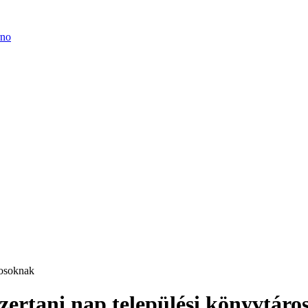
rosoknak
zertani nap települési könyvtár