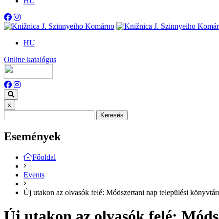
HU
HU
Online katalógus
x
Keresés
Események
Főoldal
Events
Új utakon az olvasók felé: Módszertani nap települési könyvtá
Új utakon az olvasók felé: Móds