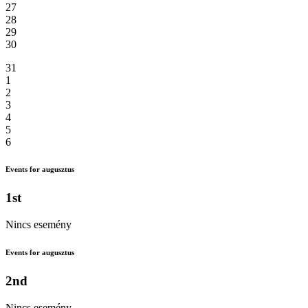
27
28
29
30
31
1
2
3
4
5
6
Events for augusztus
1st
Nincs esemény
Events for augusztus
2nd
Nincs esemény