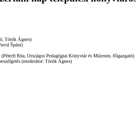
ció, Török Ágnes)
Pavol Špáni)
n (Péterfi Rita, Országos Pedagógiai Könyvtár és Múzeum, főigazgató)
 beszélgetés (moderátor: Török Ágnes)