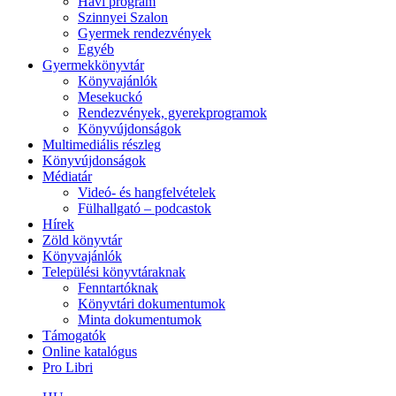
Havi program
Szinnyei Szalon
Gyermek rendezvények
Egyéb
Gyermekkönyvtár
Könyvajánlók
Mesekuckó
Rendezvények, gyerekprogramok
Könyvújdonságok
Multimediális részleg
Könyvújdonságok
Médiatár
Videó- és hangfelvételek
Fülhallgató – podcastok
Hírek
Zöld könyvtár
Könyvajánlók
Települési könyvtáraknak
Fenntartóknak
Könyvtári dokumentumok
Minta dokumentumok
Támogatók
Online katalógus
Pro Libri