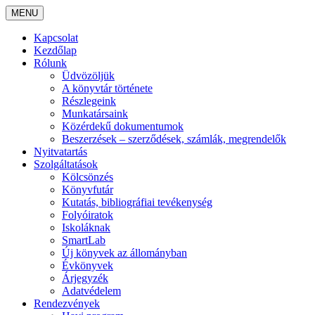
MENU
Kapcsolat
Kezdőlap
Rólunk
Üdvözöljük
A könyvtár története
Részlegeink
Munkatársaink
Közérdekű dokumentumok
Beszerzések – szerződések, számlák, megrendelők
Nyitvatartás
Szolgáltatások
Kölcsönzés
Könyvfutár
Kutatás, bibliográfiai tevékenység
Folyóiratok
Iskoláknak
SmartLab
Új könyvek az állományban
Évkönyvek
Árjegyzék
Adatvédelem
Rendezvények