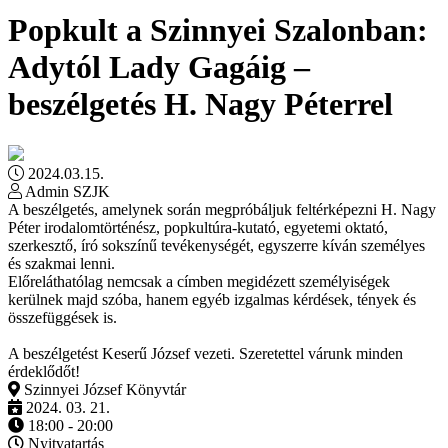
Popkult a Szinnyei Szalonban:
Adytól Lady Gagáig –
beszélgetés H. Nagy Péterrel
2024.03.15.
Admin SZJK
A beszélgetés, amelynek során megpróbáljuk feltérképezni H. Nagy
Péter irodalomtörténész, popkultúra-kutató, egyetemi oktató,
szerkesztő, író sokszínű tevékenységét, egyszerre kíván személyes
és szakmai lenni.
Előreláthatólag nemcsak a címben megidézett személyiségek
kerülnek majd szóba, hanem egyéb izgalmas kérdések, tények és
összefüggések is.
A beszélgetést Keserű József vezeti. Szeretettel várunk minden
érdeklődőt!
Szinnyei József Könyvtár
2024. 03. 21.
18:00 - 20:00
Nyitvatartás