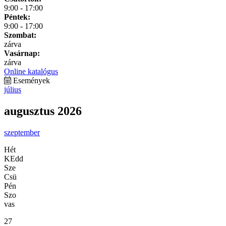
9:00 - 17:00
Péntek:
9:00 - 17:00
Szombat:
zárva
Vasárnap:
zárva
Online katalógus
Események
július
augusztus 2026
szeptember
Hét
KEdd
Sze
Csü
Pén
Szo
vas
27