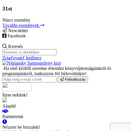
31st
Nincs esemény
Tovabbi események
Newsletter
Facebook
Keresés
Zriaďovateľ knižnice
Ha első kézből szeretne értesülni könyvújdonságainkról és
programjainkról, iratkozzon föl hírlevelünkre!
Feliratkozás
Írjon nekünk!
Alapító
Partnereink
Nézzen be hozzánk!