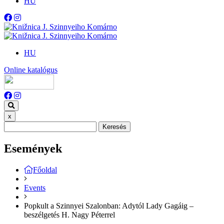
HU
HU
Online katalógus
x
Keresés
Események
Főoldal
Events
Popkult a Szinnyei Szalonban: Adytól Lady Gagáig –
beszélgetés H. Nagy Péterrel