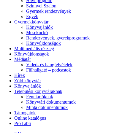
Havi program
Szinnyei Szalon
Gyermek rendezvények
Egyéb
Gyermekkönyvtár
Könyvajánlók
Mesekuckó
Rendezvények, gyerekprogramok
Könyvújdonságok
Multimediális részleg
Könyvújdonságok
Médiatár
Videó- és hangfelvételek
Fülhallgató – podcastok
Hírek
Zöld könyvtár
Könyvajánlók
Települési könyvtáraknak
Fenntartóknak
Könyvtári dokumentumok
Minta dokumentumok
Támogatók
Online katalógus
Pro Libri