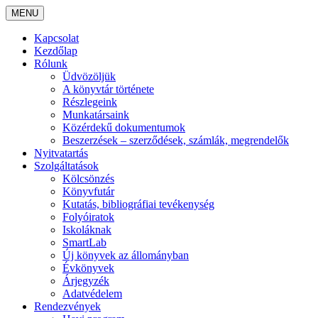
MENU
Kapcsolat
Kezdőlap
Rólunk
Üdvözöljük
A könyvtár története
Részlegeink
Munkatársaink
Közérdekű dokumentumok
Beszerzések – szerződések, számlák, megrendelők
Nyitvatartás
Szolgáltatások
Kölcsönzés
Könyvfutár
Kutatás, bibliográfiai tevékenység
Folyóiratok
Iskoláknak
SmartLab
Új könyvek az állományban
Évkönyvek
Árjegyzék
Adatvédelem
Rendezvények