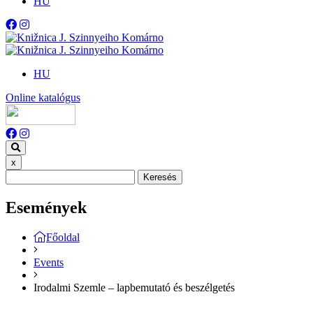
HU
HU
Online katalógus
x
Keresés
Események
Főoldal
Events
Irodalmi Szemle – lapbemutató és beszélgetés