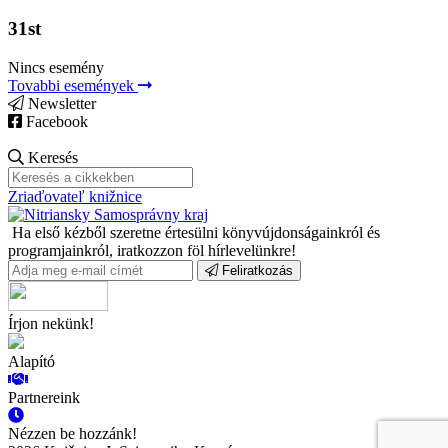
31st
Nincs esemény
Tovabbi események
Newsletter
Facebook
Keresés
Zriaďovateľ knižnice
Ha első kézből szeretne értesülni könyvújdonságainkról és
programjainkról, iratkozzon föl hírlevelünkre!
Feliratkozás
Írjon nekünk!
Alapító
Partnereink
Nézzen be hozzánk!