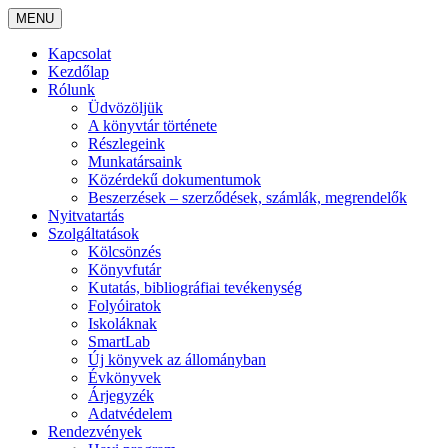
MENU
Kapcsolat
Kezdőlap
Rólunk
Üdvözöljük
A könyvtár története
Részlegeink
Munkatársaink
Közérdekű dokumentumok
Beszerzések – szerződések, számlák, megrendelők
Nyitvatartás
Szolgáltatások
Kölcsönzés
Könyvfutár
Kutatás, bibliográfiai tevékenység
Folyóiratok
Iskoláknak
SmartLab
Új könyvek az állományban
Évkönyvek
Árjegyzék
Adatvédelem
Rendezvények