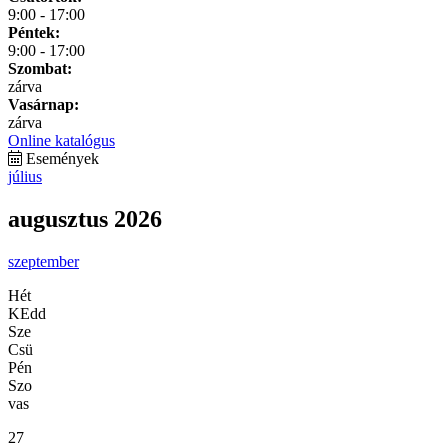
9:00 - 17:00
Péntek:
9:00 - 17:00
Szombat:
zárva
Vasárnap:
zárva
Online katalógus
Események
július
augusztus 2026
szeptember
Hét
KEdd
Sze
Csü
Pén
Szo
vas
27