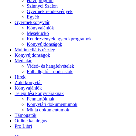
Havi program
Szinnyei Szalon
Gyermek rendezvények
Egyéb
Gyermekkönyvtár
Könyvajánlók
Mesekuckó
Rendezvények, gyerekprogramok
Könyvújdonságok
Multimediális részleg
Könyvújdonságok
Médiatár
Videó- és hangfelvételek
Fülhallgató – podcastok
Hírek
Zöld könyvtár
Könyvajánlók
Települési könyvtáraknak
Fenntartóknak
Könyvtári dokumentumok
Minta dokumentumok
Támogatók
Online katalógus
Pro Libri