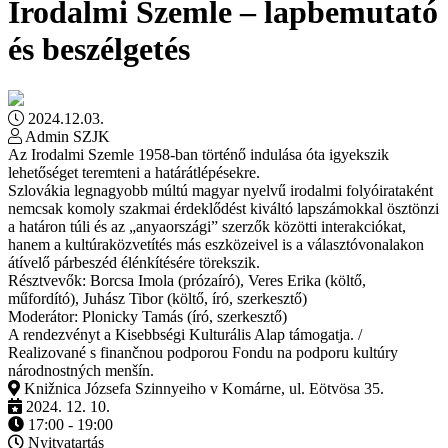
Irodalmi Szemle – lapbemutató
és beszélgetés
2024.12.03.
Admin SZJK
Az Irodalmi Szemle 1958-ban történő indulása óta igyekszik
lehetőséget teremteni a határátlépésekre.
Szlovákia legnagyobb múltú magyar nyelvű irodalmi folyóirataként
nemcsak komoly szakmai érdeklődést kiváltó lapszámokkal ösztönzi
a határon túli és az „anyaországi” szerzők közötti interakciókat,
hanem a kultúraközvetítés más eszközeivel is a választóvonalakon
átívelő párbeszéd élénkítésére törekszik.
Résztvevők: Borcsa Imola (prózaíró), Veres Erika (költő,
műfordító), Juhász Tibor (költő, író, szerkesztő)
Moderátor: Plonicky Tamás (író, szerkesztő)
A rendezvényt a Kisebbségi Kulturális Alap támogatja. /
Realizované s finančnou podporou Fondu na podporu kultúry
národnostných menšín.
Knižnica Józsefa Szinnyeiho v Komárne, ul. Eötvösa 35.
2024. 12. 10.
17:00 - 19:00
Nyitvatartás