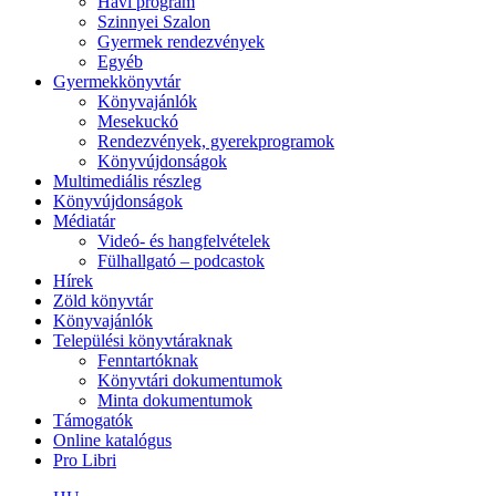
Havi program
Szinnyei Szalon
Gyermek rendezvények
Egyéb
Gyermekkönyvtár
Könyvajánlók
Mesekuckó
Rendezvények, gyerekprogramok
Könyvújdonságok
Multimediális részleg
Könyvújdonságok
Médiatár
Videó- és hangfelvételek
Fülhallgató – podcastok
Hírek
Zöld könyvtár
Könyvajánlók
Települési könyvtáraknak
Fenntartóknak
Könyvtári dokumentumok
Minta dokumentumok
Támogatók
Online katalógus
Pro Libri