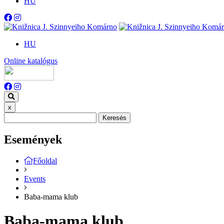
HU
HU
Online katalógus
x
Keresés
Események
Főoldal
Events
Baba-mama klub
Baba-mama klub