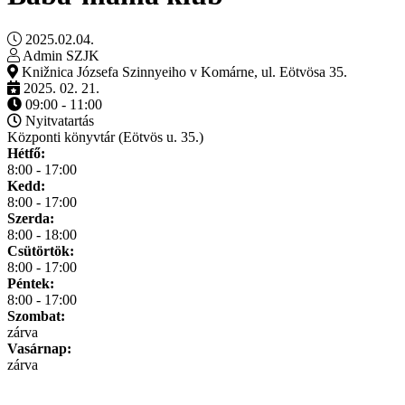
2025.02.04.
Admin SZJK
Knižnica Józsefa Szinnyeiho v Komárne, ul. Eötvösa 35.
2025. 02. 21.
09:00 - 11:00
Nyitvatartás
Központi könyvtár (Eötvös u. 35.)
Hétfő:
8:00 - 17:00
Kedd:
8:00 - 17:00
Szerda:
8:00 - 18:00
Csütörtök:
8:00 - 17:00
Péntek:
8:00 - 17:00
Szombat:
zárva
Vasárnap:
zárva