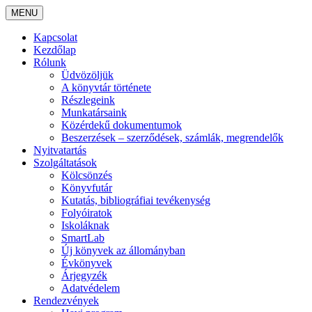
MENU
Kapcsolat
Kezdőlap
Rólunk
Üdvözöljük
A könyvtár története
Részlegeink
Munkatársaink
Közérdekű dokumentumok
Beszerzések – szerződések, számlák, megrendelők
Nyitvatartás
Szolgáltatások
Kölcsönzés
Könyvfutár
Kutatás, bibliográfiai tevékenység
Folyóiratok
Iskoláknak
SmartLab
Új könyvek az állományban
Évkönyvek
Árjegyzék
Adatvédelem
Rendezvények