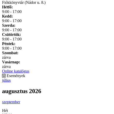
Fiókkönyvtár (Nádor u. 8.)
Hétfő:
9:00 - 17:00
Kedd:
9:00 - 17:00
Szerda:
9:00 - 17:00
Csütörtök:
9:00 - 17:00
Péntek:
9:00 - 17:00
Szombat:
zárva
Vasárnap:
zárva
Online katalógus
Események
július
augusztus 2026
szeptember
Hét