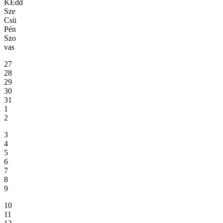
KEdd
Sze
Csü
Pén
Szo
vas
27
28
29
30
31
1
2
3
4
5
6
7
8
9
10
11