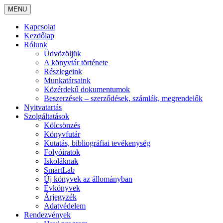
MENU
Kapcsolat
Kezdőlap
Rólunk
Üdvözöljük
A könyvtár története
Részlegeink
Munkatársaink
Közérdekű dokumentumok
Beszerzések – szerződések, számlák, megrendelők
Nyitvatartás
Szolgáltatások
Kölcsönzés
Könyvfutár
Kutatás, bibliográfiai tevékenység
Folyóiratok
Iskoláknak
SmartLab
Új könyvek az állományban
Évkönyvek
Árjegyzék
Adatvédelem
Rendezvények