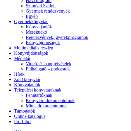
Havi program
Szinnyei Szalon
Gyermek rendezvények
Egyéb
Gyermekkönyvtár
Könyvajánlók
Mesekuckó
Rendezvények, gyerekprogramok
Könyvújdonságok
Multimediális részleg
Könyvújdonságok
Médiatár
Videó- és hangfelvételek
Fülhallgató – podcastok
Hírek
Zöld könyvtár
Könyvajánlók
Települési könyvtáraknak
Fenntartóknak
Könyvtári dokumentumok
Minta dokumentumok
Támogatók
Online katalógus
Pro Libri