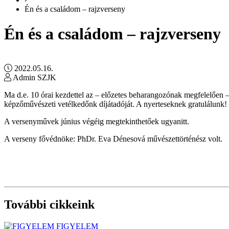
Én és a családom – rajzverseny
Én és a családom – rajzverseny
2022.05.16.
Admin SZJK
Ma d.e. 10 órai kezdettel az – előzetes beharangozónak megfelelőe
képzőművészeti vetélkedőnk díjátadóját. A nyerteseknek gratulálunk!
A versenyművek június végéig megtekinthetőek ugyanitt.
A verseny fővédnöke: PhDr. Eva Dénesová művészettörténész volt.
További cikkeink
FIGYELEM