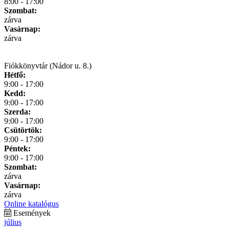
8:00 - 17:00
Szombat:
zárva
Vasárnap:
zárva
Fiókkönyvtár (Nádor u. 8.)
Hétfő:
9:00 - 17:00
Kedd:
9:00 - 17:00
Szerda:
9:00 - 17:00
Csütörtök:
9:00 - 17:00
Péntek:
9:00 - 17:00
Szombat:
zárva
Vasárnap:
zárva
Online katalógus
Események
július