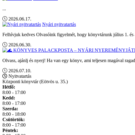
...
2026.06.17.
Nyári nyitvatartás
Felhívjuk kedves Olvasóink figyelmét, hogy könyvtárunk július 1. és 
2026.06.30.
Olvass, ajánlj és nyerj! Ha van egy könyv, ami teljesen magával ragad
2026.07.10.
Nyitvatartás
Központi könyvtár (Eötvös u. 35.)
Hétfő:
8:00 - 17:00
Kedd:
8:00 - 17:00
Szerda:
8:00 - 18:00
Csütörtök:
8:00 - 17:00
Péntek: