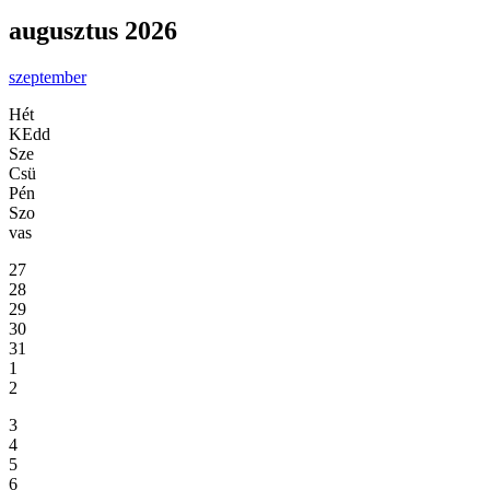
augusztus 2026
szeptember
Hét
KEdd
Sze
Csü
Pén
Szo
vas
27
28
29
30
31
1
2
3
4
5
6