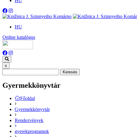
HU
HU
Online katalógus
x
Keresés
Gyermekkönyvtár
Főoldal
Gyermekkönyvtár
Rendezvények
gyerekprogramok