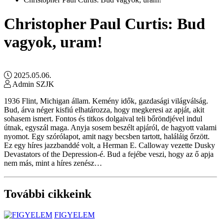
Christopher Paul Curtis: Bud ​
vagyok, uram!
2025.05.06.
Admin SZJK
1936 Flint, Michigan állam. Kemény idők, gazdasági világválság.
Bud, árva néger kisfiú elhatározza, hogy megkeresi az apját, akit
sohasem ismert. Fontos és titkos dolgaival teli bőröndjével indul
útnak, egyszál maga. Anyja sosem beszélt apjáról, de hagyott valami
nyomot. Egy szórólapot, amit nagy becsben tartott, haláláig őrzött.
Ez egy híres jazzbanddé volt, a Herman E. Calloway vezette Dusky
Devastators of the Depression-é. Bud a fejébe veszi, hogy az ő apja
nem más, mint a híres zenész…
További cikkeink
FIGYELEM