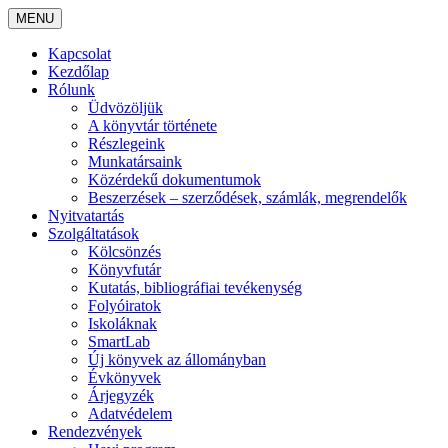
MENU
Kapcsolat
Kezdőlap
Rólunk
Üdvözöljük
A könyvtár története
Részlegeink
Munkatársaink
Közérdekű dokumentumok
Beszerzések – szerződések, számlák, megrendelők
Nyitvatartás
Szolgáltatások
Kölcsönzés
Könyvfutár
Kutatás, bibliográfiai tevékenység
Folyóiratok
Iskoláknak
SmartLab
Új könyvek az állományban
Évkönyvek
Árjegyzék
Adatvédelem
Rendezvények