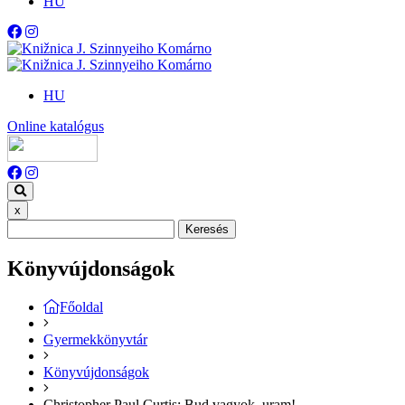
HU
HU
Online katalógus
x
Keresés
Könyvújdonságok
Főoldal
Gyermekkönyvtár
Könyvújdonságok
Christopher Paul Curtis: Bud ​vagyok, uram!