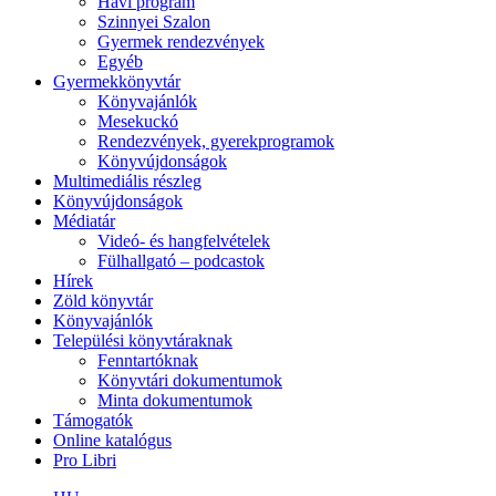
Havi program
Szinnyei Szalon
Gyermek rendezvények
Egyéb
Gyermekkönyvtár
Könyvajánlók
Mesekuckó
Rendezvények, gyerekprogramok
Könyvújdonságok
Multimediális részleg
Könyvújdonságok
Médiatár
Videó- és hangfelvételek
Fülhallgató – podcastok
Hírek
Zöld könyvtár
Könyvajánlók
Települési könyvtáraknak
Fenntartóknak
Könyvtári dokumentumok
Minta dokumentumok
Támogatók
Online katalógus
Pro Libri