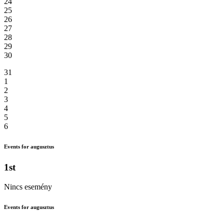
24
25
26
27
28
29
30
31
1
2
3
4
5
6
Events for augusztus
1st
Nincs esemény
Events for augusztus