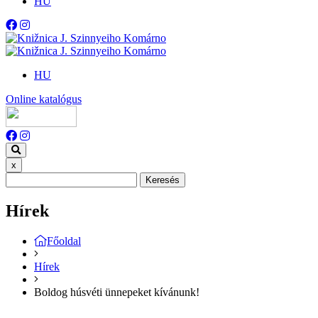
HU
HU
Online katalógus
x
Keresés
Hírek
Főoldal
Hírek
Boldog húsvéti ünnepeket kívánunk!