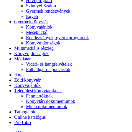
Havi program
Szinnyei Szalon
Gyermek rendezvények
Egyéb
Gyermekkönyvtár
Könyvajánlók
Mesekuckó
Rendezvények, gyerekprogramok
Könyvújdonságok
Multimediális részleg
Könyvújdonságok
Médiatár
Videó- és hangfelvételek
Fülhallgató – podcastok
Hírek
Zöld könyvtár
Könyvajánlók
Települési könyvtáraknak
Fenntartóknak
Könyvtári dokumentumok
Minta dokumentumok
Támogatók
Online katalógus
Pro Libri