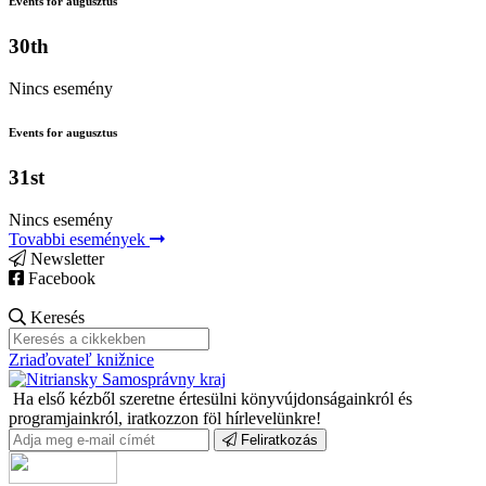
Events for augusztus
30th
Nincs esemény
Events for augusztus
31st
Nincs esemény
Tovabbi események
Newsletter
Facebook
Keresés
Zriaďovateľ knižnice
Ha első kézből szeretne értesülni könyvújdonságainkról és
programjainkról, iratkozzon föl hírlevelünkre!
Feliratkozás