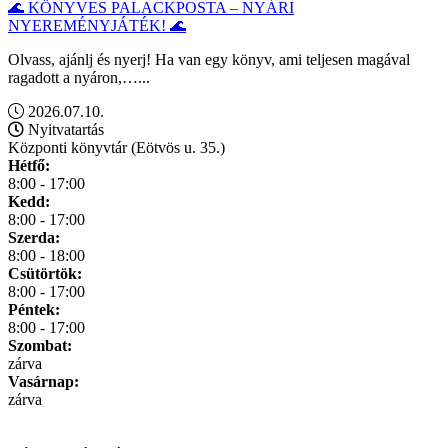
🌊 KÖNYVES PALACKPOSTA – NYÁRI
NYEREMÉNYJÁTÉK! 🌊
Olvass, ajánlj és nyerj! Ha van egy könyv, ami teljesen magával
ragadott a nyáron,…...
2026.07.10.
Nyitvatartás
Központi könyvtár (Eötvös u. 35.)
Hétfő:
8:00 - 17:00
Kedd:
8:00 - 17:00
Szerda:
8:00 - 18:00
Csütörtök:
8:00 - 17:00
Péntek:
8:00 - 17:00
Szombat:
zárva
Vasárnap:
zárva