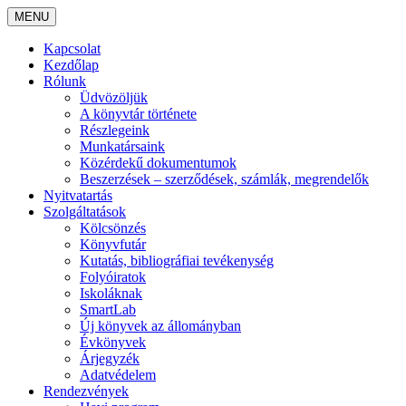
MENU
Kapcsolat
Kezdőlap
Rólunk
Üdvözöljük
A könyvtár története
Részlegeink
Munkatársaink
Közérdekű dokumentumok
Beszerzések – szerződések, számlák, megrendelők
Nyitvatartás
Szolgáltatások
Kölcsönzés
Könyvfutár
Kutatás, bibliográfiai tevékenység
Folyóiratok
Iskoláknak
SmartLab
Új könyvek az állományban
Évkönyvek
Árjegyzék
Adatvédelem
Rendezvények