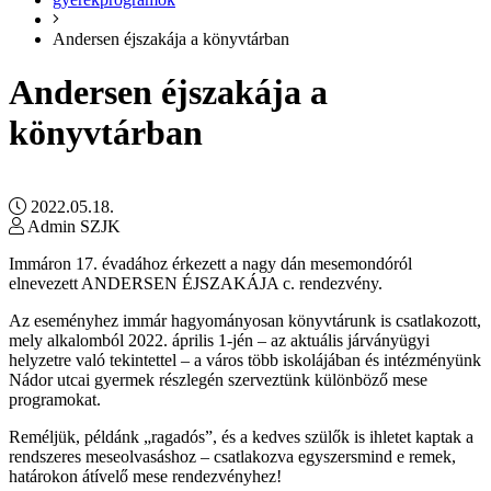
Andersen éjszakája a könyvtárban
Andersen éjszakája a
könyvtárban
2022.05.18.
Admin SZJK
Immáron 17. évadához érkezett a nagy dán mesemondóról
elnevezett ANDERSEN ÉJSZAKÁJA c. rendezvény.
Az eseményhez immár hagyományosan könyvtárunk is csatlakozott,
mely alkalomból 2022. április 1-jén – az aktuális járványügyi
helyzetre való tekintettel – a város több iskolájában és intézményünk
Nádor utcai gyermek részlegén szerveztünk különböző mese
programokat.
Reméljük, példánk „ragadós”, és a kedves szülők is ihletet kaptak a
rendszeres meseolvasáshoz – csatlakozva egyszersmind e remek,
határokon átívelő mese rendezvényhez!