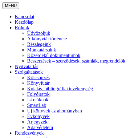
MENU
Kapcsolat
Kezdőlap
Rólunk
Üdvözöljük
A könyvtár története
Részlegeink
Munkatársaink
Közérdekű dokumentumok
Beszerzések – szerződések, számlák, megrendelők
Nyitvatartás
Szolgáltatások
Kölcsönzés
Könyvfutár
Kutatás, bibliográfiai tevékenység
Folyóiratok
Iskoláknak
SmartLab
Új könyvek az állományban
Évkönyvek
Árjegyzék
Adatvédelem
Rendezvények