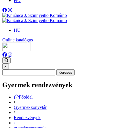
HU
HU
Online katalógus
x
Keresés
Gyermek rendezvények
Főoldal
Gyermekkönyvtár
Rendezvények
gyerekprogramok