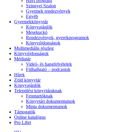
Havi program
Szinnyei Szalon
Gyermek rendezvények
Egyéb
Gyermekkönyvtár
Könyvajánlók
Mesekuckó
Rendezvények, gyerekprogramok
Könyvújdonságok
Multimediális részleg
Könyvújdonságok
Médiatár
Videó- és hangfelvételek
Fülhallgató – podcastok
Hírek
Zöld könyvtár
Könyvajánlók
Települési könyvtáraknak
Fenntartóknak
Könyvtári dokumentumok
Minta dokumentumok
Támogatók
Online katalógus
Pro Libri