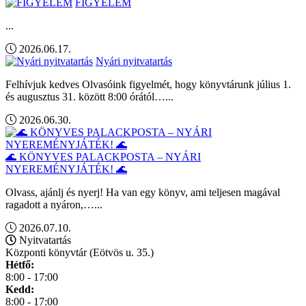
FIGYELEM
...
2026.06.17.
Nyári nyitvatartás
Felhívjuk kedves Olvasóink figyelmét, hogy könyvtárunk július 1.
és augusztus 31. között 8:00 órától…...
2026.06.30.
🌊 KÖNYVES PALACKPOSTA – NYÁRI
NYEREMÉNYJÁTÉK! 🌊
Olvass, ajánlj és nyerj! Ha van egy könyv, ami teljesen magával
ragadott a nyáron,…...
2026.07.10.
Nyitvatartás
Központi könyvtár (Eötvös u. 35.)
Hétfő:
8:00 - 17:00
Kedd:
8:00 - 17:00