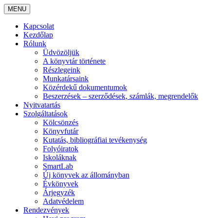
MENU
Kapcsolat
Kezdőlap
Rólunk
Üdvözöljük
A könyvtár története
Részlegeink
Munkatársaink
Közérdekű dokumentumok
Beszerzések – szerződések, számlák, megrendelők
Nyitvatartás
Szolgáltatások
Kölcsönzés
Könyvfutár
Kutatás, bibliográfiai tevékenység
Folyóiratok
Iskoláknak
SmartLab
Új könyvek az állományban
Évkönyvek
Árjegyzék
Adatvédelem
Rendezvények