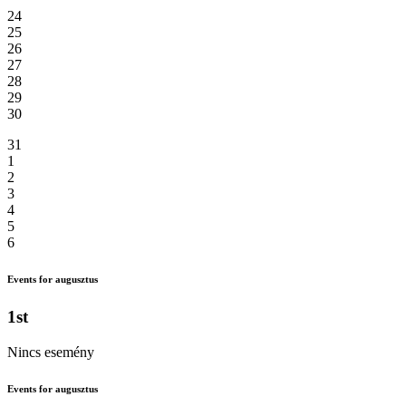
24
25
26
27
28
29
30
31
1
2
3
4
5
6
Events for augusztus
1st
Nincs esemény
Events for augusztus