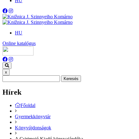
HU
HU
Online katalógus
x
Keresés
Hírek
Főoldal
Gyermekkönyvtár
Könyvújdonságok
A Csirimojó Kiadó könyvajándéka