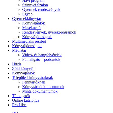
Havi program
Szinnyei Szalon
Gyermek rendezvények
Egyéb
Gyermekkönyvtár
Könyvajánlók
Mesekuckó
Rendezvények, gyerekprogramok
Könyvújdonságok
Multimediális részleg
Könyvújdonságok
Médiatár
Videó- és hangfelvételek
Fülhallgató – podcastok
Hírek
Zöld könyvtár
Könyvajánlók
Települési könyvtáraknak
Fenntartóknak
Könyvtári dokumentumok
Minta dokumentumok
Támogatók
Online katalógus
Pro Libri