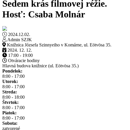
Sedem krás filmovej réžie.
Hosť: Csaba Molnár
2024.12.02.
Admin SZJK
Knižnica Józsefa Szinnyeiho v Komárne, ul. Eötvösa 35.
2024. 12. 12.
17:00 - 19:00
Otváracie hodiny
Hlavná budova knižnice (ul. Eötvösa 35.)
Pondelok:
8:00 - 17:00
Utorok:
8:00 - 17:00
Streda:
8:00 - 18:00
Štvrtok:
8:00 - 17:00
Piatok:
8:00 - 17:00
Sobota:
zatvorené