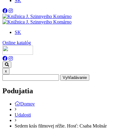
SK
SK
Online katalóg
x
Vyhľadávanie
Podujatia
Domov
Udalosti
Sedem krás filmovej réžie. Hosť: Csaba Molnár