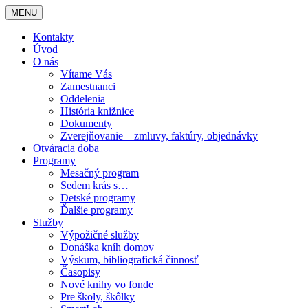
MENU
Kontakty
Úvod
O nás
Vítame Vás
Zamestnanci
Oddelenia
História knižnice
Dokumenty
Zverejňovanie – zmluvy, faktúry, objednávky
Otváracia doba
Programy
Mesačný program
Sedem krás s…
Detské programy
Ďalšie programy
Služby
Výpožičné služby
Donáška kníh domov
Výskum, bibliografická činnosť
Časopisy
Nové knihy vo fonde
Pre školy, škôlky