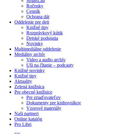
SmartLab
Ročenky
Cenník
Ochrana dát
Oddelenie pre deti
Knižné tipy
Rozprávkový kútik
Detské podujatia
Novinky
Multimediálne oddelenie
Mediálny archív
Video a audio archív
Uši na čítanie – podcasty
Knižné novinky
Knižné tipy
Aktuality
Zelená knižnica
Pre obecné knižnice
Pre zriaďovateľov
Dokumenty pre knihovníkov
Vzorové materiály
Naši partneri
Online katalóg
Pro Libri