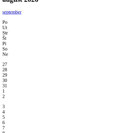
september
Po
Ut
Str
Št
Pi
So
Ne
27
28
29
30
31
1
2
3
4
5
6
7