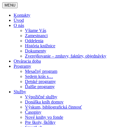
MENU
Kontakty
Úvod
O nás
Vítame Vás
Zamestnanci
Oddelenia
História knižnice
Dokumenty
Zverejňovanie – zmluvy, faktúry, objednávky
Otváracia doba
Programy
Mesačný program
Sedem krás s…
Detské programy
Ďalšie programy
Služby
Výpožičné služby
Donáška kníh domov
Výskum, bibliografická činnosť
Časopisy
Nové knihy vo fonde
Pre školy, škôlky