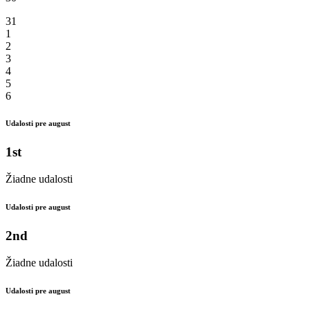
31
1
2
3
4
5
6
Udalosti pre august
1st
Žiadne udalosti
Udalosti pre august
2nd
Žiadne udalosti
Udalosti pre august