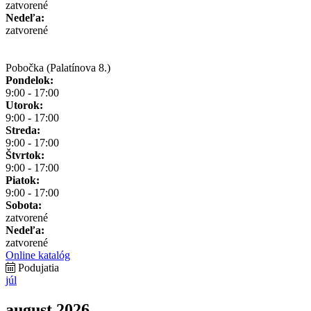
zatvorené
Nedeľa:
zatvorené
Pobočka (Palatínova 8.)
Pondelok:
9:00 - 17:00
Utorok:
9:00 - 17:00
Streda:
9:00 - 17:00
Štvrtok:
9:00 - 17:00
Piatok:
9:00 - 17:00
Sobota:
zatvorené
Nedeľa:
zatvorené
Online katalóg
Podujatia
júl
august 2026