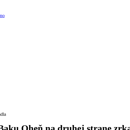
adla
Baku Oheň na druhej strane zrk