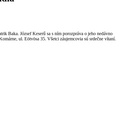
atrik Baka. József Keserű sa s ním porozpráva o jeho nedávno
omárne, ul. Eötvösa 35. Všetci záujemcovia sú srdečne vítaní.