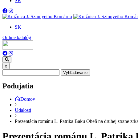
SK
SK
Online katalóg
x
Vyhľadávanie
Podujatia
Domov
Udalosti
Prezentácia románu L. Patrika Baku Oheň na druhej strane zrk
Prezentácia románu L. Patrika 