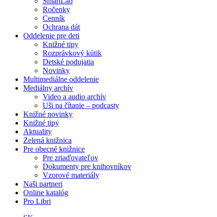
SmartLab
Ročenky
Cenník
Ochrana dát
Oddelenie pre deti
Knižné tipy
Rozprávkový kútik
Detské podujatia
Novinky
Multimediálne oddelenie
Mediálny archív
Video a audio archív
Uši na čítanie – podcasty
Knižné novinky
Knižné tipy
Aktuality
Zelená knižnica
Pre obecné knižnice
Pre zriaďovateľov
Dokumenty pre knihovníkov
Vzorové materiály
Naši partneri
Online katalóg
Pro Libri