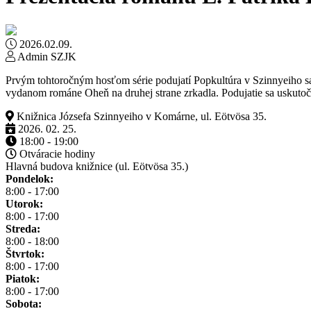
2026.02.09.
Admin SZJK
Prvým tohtoročným hosťom série podujatí Popkultúra v Szinnyeiho sal
vydanom románe Oheň na druhej strane zrkadla. Podujatie sa uskutočn
Knižnica Józsefa Szinnyeiho v Komárne, ul. Eötvösa 35.
2026. 02. 25.
18:00 - 19:00
Otváracie hodiny
Hlavná budova knižnice (ul. Eötvösa 35.)
Pondelok:
8:00 - 17:00
Utorok:
8:00 - 17:00
Streda:
8:00 - 18:00
Štvrtok:
8:00 - 17:00
Piatok:
8:00 - 17:00
Sobota: