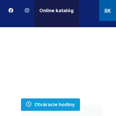
Online katalóg
SK
Otváracie hodiny