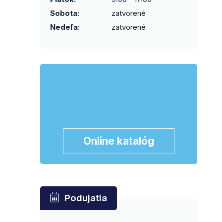
Sobota:
zatvorené
Nedeľa:
zatvorené
Online katalóg
Podujatia