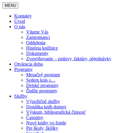
MENU
Kontakty
Úvod
O nás
Vítame Vás
Zamestnanci
Oddelenia
História knižnice
Dokumenty
Zverejňovanie – zmluvy, faktúry, objednávky
Otváracia doba
Programy
Mesačný program
Sedem krás s…
Detské programy
Ďalšie programy
Služby
Výpožičné služby
Donáška kníh domov
Výskum, bibliografická činnosť
Časopisy
Nové knihy vo fonde
Pre školy, škôlky