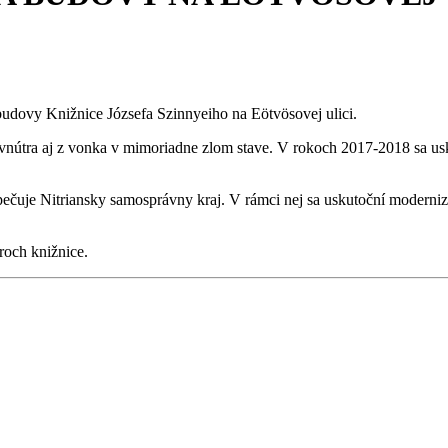
udovy Knižnice Józsefa Szinnyeiho na Eötvösovej ulici.
útra aj z vonka v mimoriadne zlom stave. V rokoch 2017-2018 sa uskut
pečuje Nitriansky samosprávny kraj. V rámci nej sa uskutoční moderniz
roch knižnice.