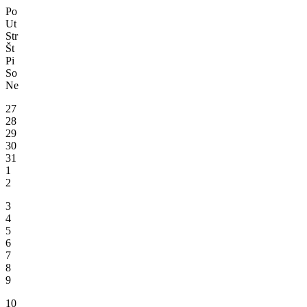
Po
Ut
Str
Št
Pi
So
Ne
27
28
29
30
31
1
2
3
4
5
6
7
8
9
10