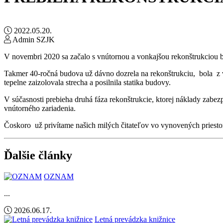
2022.05.20.
Admin SZJK
V novembri 2020 sa začalo s vnútornou a vonkajšou rekonštrukciou b
Takmer 40-ročná budova už dávno dozrela na rekonštrukciu, bola z vn
tepelne zaizolovala strecha a posilnila statika budovy.
V súčasnosti prebieha druhá fáza rekonštrukcie, ktorej náklady zabez
vnútorného zariadenia.
Čoskoro už privítame našich milých čitateľov vo vynovených priesto
Ďalšie články
OZNAM
...
2026.06.17.
Letná prevádzka knižnice