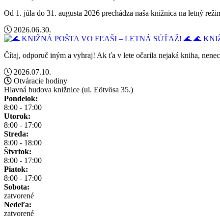
Od 1. júla do 31. augusta 2026 prechádza naša knižnica na letný rež
2026.06.30.
🌊 KNI
Čítaj, odporuč iným a vyhraj! Ak ťa v lete očarila nejaká kniha, nene
2026.07.10.
Otváracie hodiny
Hlavná budova knižnice (ul. Eötvösa 35.)
Pondelok:
8:00 - 17:00
Utorok:
8:00 - 17:00
Streda:
8:00 - 18:00
Štvrtok:
8:00 - 17:00
Piatok:
8:00 - 17:00
Sobota:
zatvorené
Nedeľa:
zatvorené