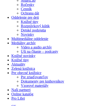
SmartLab
Ročenky
Cenník
Ochrana dát
Oddelenie pre deti
Knižné tipy
Rozprávkový kútik
Detské podujatia
Novinky
Multimediálne oddelenie
Mediálny archív
Video a audio archív
Uši na čítanie – podcasty
Knižné novinky
Knižné tipy
Aktuality
Zelená knižnica
Pre obecné knižnice
Pre zriaďovateľov
Dokumenty pre knihovníkov
Vzorové materiály
Naši partneri
Online katalóg
Pro Libri