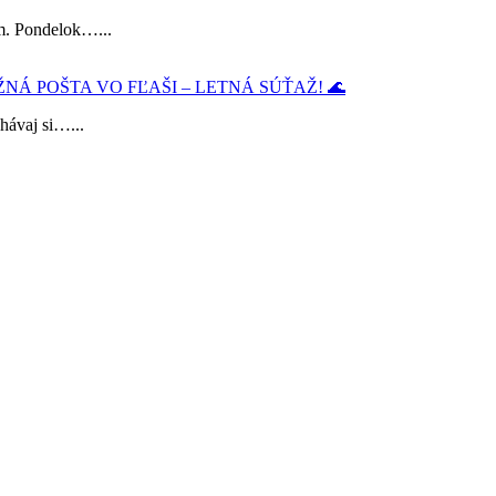
im. Pondelok…...
ŽNÁ POŠTA VO FĽAŠI – LETNÁ SÚŤAŽ! 🌊
chávaj si…...